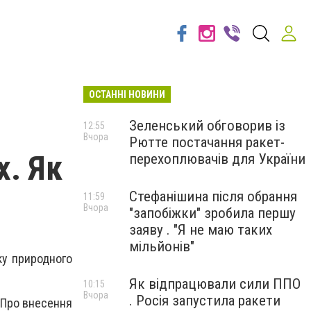
ОСТАННІ НОВИНИ
Зеленський обговорив із
12:55
Вчора
Рютте постачання ракет-
х. Як
перехоплювачів для України
Стефанішина після обрання
11:59
Вчора
"запобіжки" зробила першу
заяву . "Я не маю таких
мільйонів"
ку природного
Як відпрацювали сили ППО
10:15
Вчора
. Росія запустила ракети
"Про внесення