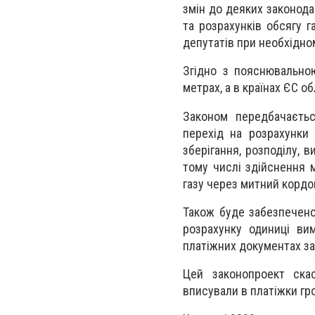
змін до деяких законода
та розрахунків обсягу г
депутатів при необхідном
Згідно з пояснювально
метрах, а в країнах ЄС о
Законом передбачаєтьс
перехід на розрахунки 
зберігання, розподілу, 
тому числі здійснення 
газу через митний кордон
Також буде забезпечено
розрахунку одиниці вим
платіжних документах за 
Цей законопроект скасо
вписували в платіжки гр