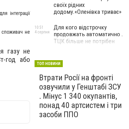
своїх рідних
додому.«Оленівка триває»
ля інтеграції
Для кого відстрочку
10:51
, споживач не
4 серпня
продовжать автоматично .
ТЦК більше не потрібен
я газу не
т-год або
ТОП НОВИНИ
Втрати Росії на фронті
озвучили у Генштабі ЗСУ
. Мінус 1 340 окупантів,
понад 40 артсистем і три
засоби ППО