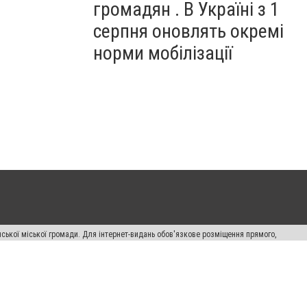
громадян . В Україні з 1
серпня оновлять окремі
норми мобілізації
ської міської громади. Для інтернет-видань обов'язкове розміщення прямого,
аконом.
лама" публікуються на правах реклами.
авила сайту
Автори проєкту