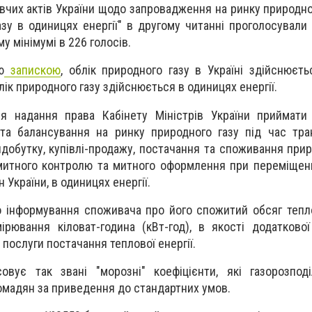
вчих актів України щодо запровадження на ринку природног
азу в одиницях енергії" в другому читанні проголосували
у мінімумі в 226 голосів.
ю
запискою
, облік природного газу в Україні здійснюєть
блік природного газу здійснюється в одиницях енергії.
я надання права Кабінету Міністрів України приймати
та балансування на ринку природного газу під час тра
видобутку, купівлі-продажу, постачання та споживання прир
митного контролю та митного оформлення при переміщен
 України, в одиницях енергії.
 інформування споживача про його спожитий обсяг теплов
ірювання кіловат-година (кВт-год), в якості додаткової
послуги постачання теплової енергії.
вує так звані "морозні" коефіцієнти, які газорозподі
омадян за приведення до стандартних умов.