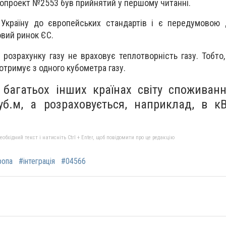
нопроект №2553 був прийнятий у першому читанні.
Україну до європейських стандартів і є передумовою д
овий ринок ЄС.
 розрахунку газу не враховує теплотворність газу. Тобто
а отримує з одного кубометра газу.
 багатьох інших країнах світу споживанн
б.м, а розраховується, наприклад, в кВ
бхідний текст і натисніть Ctrl + Enter, щоб повідомити про це редакцію
ропа
#інтеграція
#04566