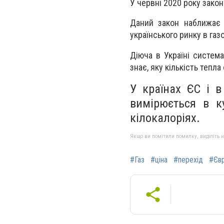
У червні 2020 року зако
Даний закон наближає 
українського ринку в газ
Діюча в Україні система
знає, яку кількість тепл
У країнах ЄС і в
вимірюється в ку
кілокалоріях.
Якщо ви помітили помилку, виділіть нео
#Газ
#ціна
#перехід
#Єв