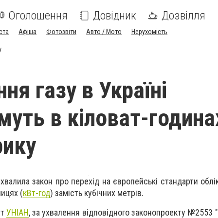
Оголошення
Довідник
Дозвілля
ста
Афіша
Фотозвіти
Авто / Мото
Нерухомість
у
ня газу в Україні
муть в кіловат-година
рику
хвалила закон про перехід на європейські стандарти облі
ицях (
кВт-год
) замість кубічних метрів.
нт
УНІАН
, за ухвалення відповідного законопроекту №2553 