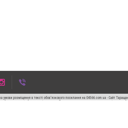
а умови розміщення в тексті обов'язкового посилання на 04566.com.ua - Cайт Таращан
го абзацу в тексті або в якості джерела. Порушення виняткових прав переслідується З
ський спецпроєкт", "Політичні новини", "Пресреліз", "PR", "Офіційно", "Політична рек
"CitySites"
Правила класифайд
Редакційна політика
Політика конфіденційності
Пр