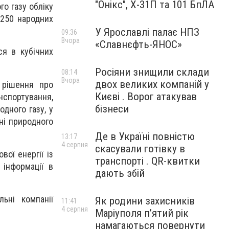
"Онікс", Х-31П та 101 БпЛА
о газу обліку
 250 народних
У Ярославлі палає НПЗ
09:36
Вчора
«Славнєфть-ЯНОС»
ся в кубічних
Росіяни знищили склади
08:14
Вчора
двох великих компаній у
 рішення про
Києві . Ворог атакував
нспортування,
бізнеси
одного газу, у
ні природного
Де в Україні повністю
13:17
4 серпня
скасували готівку в
ої енергії із
транспорті . QR-квитки
 інформації в
дають збій
льні компанії
Як родини захисників
11:41
4 серпня
Маріуполя пʼятий рік
намагаються повернути