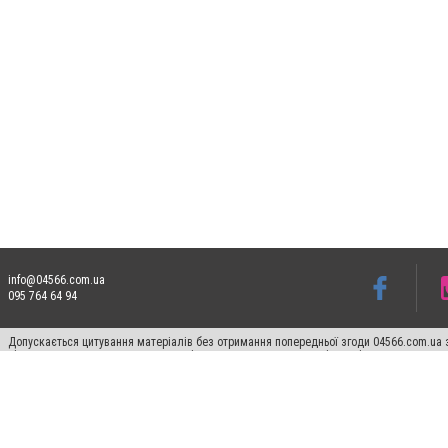
info@04566.com.ua
095 764 64 94
Допускається цитування матеріалів без отримання попередньої згоди 04566.com.ua з
відкритого для пошукових систем гіперпосилання на цитовані статті не нижче друго
Матеріали з плашками "Новини компаній", "Промо", "Партнерський матеріал", "Партнер
Реклама на сайті
Франшиза 