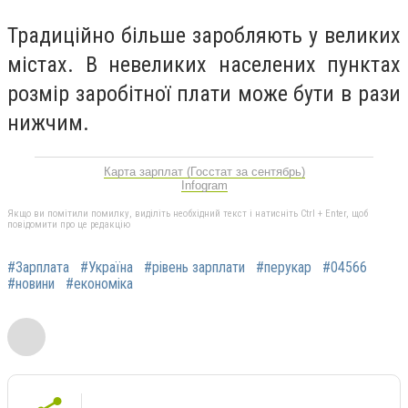
Традиційно більше заробляють у великих
містах. В невеликих населених пунктах
розмір заробітної плати може бути в рази
нижчим.
Карта зарплат (Госстат за сентябрь)
Infogram
Якщо ви помітили помилку, виділіть необхідний текст і натисніть Ctrl + Enter, щоб
повідомити про це редакцію
#Зарплата
#Україна
#рівень зарплати
#перукар
#04566
#новини
#економіка