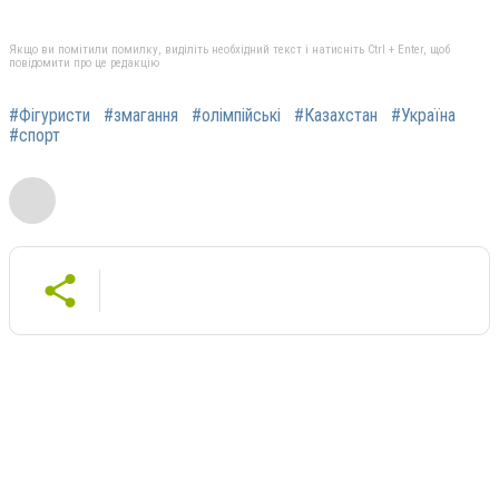
Якщо ви помітили помилку, виділіть необхідний текст і натисніть Ctrl + Enter, щоб
повідомити про це редакцію
#Фігуристи
#змагання
#олімпійські
#Казахстан
#Україна
#спорт