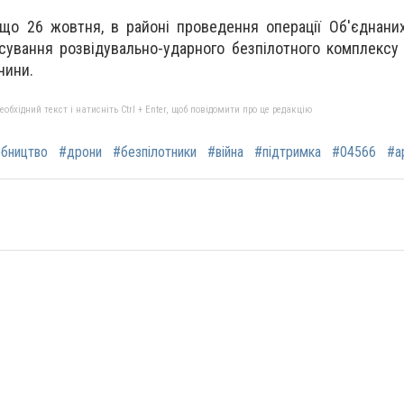
 що 26 жовтня, в районі проведення операції Об'єднан
сування розвідувально-ударного безпілотного комплексу B
чини.
бхідний текст і натисніть Ctrl + Enter, щоб повідомити про це редакцію
бництво
#дрони
#безпілотники
#війна
#підтримка
#04566
#а