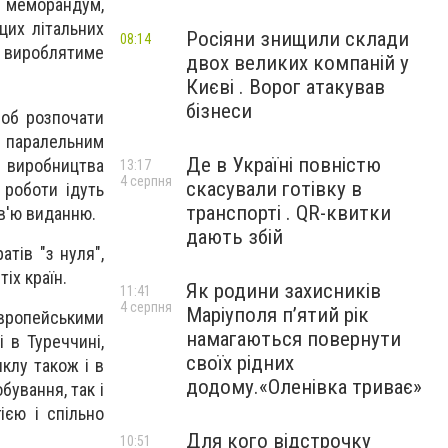
меморандум,
цих літальних
Росіяни знищили склади
08:14
ий вироблятиме
двох великих компаній у
Києві . Ворог атакував
бізнеси
щоб розпочати
о паралельним
Де в Україні повністю
я виробництва
13:17
4 серпня
скасували готівку в
 роботи ідуть
транспорті . QR-квитки
рв'ю виданню.
дають збій
тів "з нуля",
іх країн.
Як родини захисників
11:41
4 серпня
Маріуполя пʼятий рік
 європейськими
намагаються повернути
 в Туреччині,
своїх рідних
клу також і в
додому.«Оленівка триває»
бування, так і
ією і спільно
Для кого відстрочку
10:51