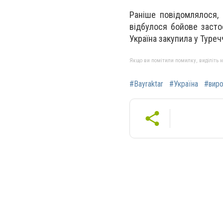
Раніше повідомлялося,
відбулося бойове засто
Україна закупила у Туреч
Якщо ви помітили помилку, виділіть нео
#Bayraktar
#Україна
#виро