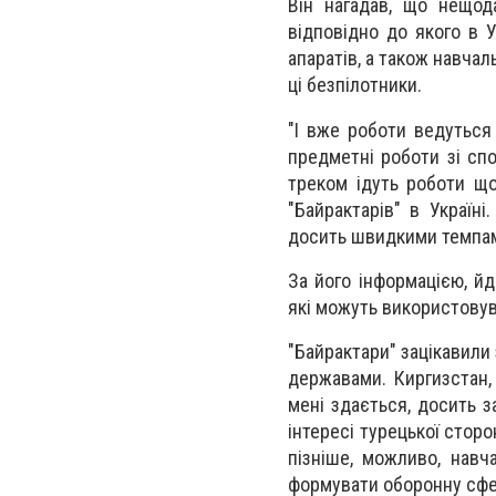
Він нагадав, що нещод
відповідно до якого в У
апаратів, а також навчал
ці безпілотники.
"І вже роботи ведуться
предметні роботи зі сп
треком ідуть роботи щ
"Байрактарів" в Україн
досить швидкими темпами 
За його інформацією, й
які можуть використовува
"Байрактари" зацікавили
державами. Киргизстан, 
мені здається, досить з
інтересі турецької сторо
пізніше, можливо, навч
формувати оборонну сфер