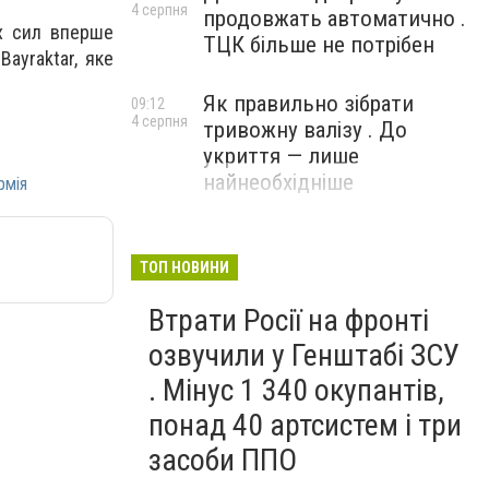
4 серпня
продовжать автоматично .
их сил вперше
ТЦК більше не потрібен
ayraktar, яке
Як правильно зібрати
09:12
4 серпня
тривожну валізу . До
укриття — лише
найнеобхідніше
рмія
ТОП НОВИНИ
Втрати Росії на фронті
озвучили у Генштабі ЗСУ
. Мінус 1 340 окупантів,
понад 40 артсистем і три
засоби ППО