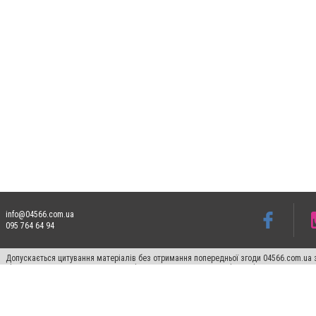
info@04566.com.ua
095 764 64 94
Допускається цитування матеріалів без отримання попередньої згоди 04566.com.ua з
відкритого для пошукових систем гіперпосилання на цитовані статті не нижче друго
Матеріали з плашками "Новини компаній", "Промо", "Партнерський матеріал", "Партнер