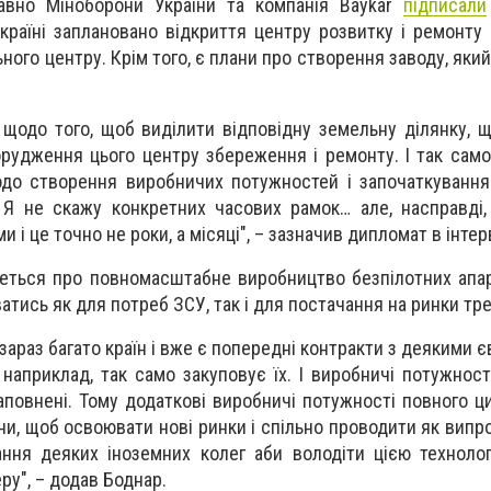
авно Міноборони України та компанія Baykar
підписали
країні заплановано відкриття центру розвитку і ремонту 
ьного центру. Крім того, є плани про створення заводу, як
 щодо того, щоб виділити відповідну земельну ділянку, 
орудження цього центру збереження і ремонту. І так сам
одо створення виробничих потужностей і започаткуванн
і. Я не скажу конкретних часових рамок… але, насправді,
і це точно не роки, а місяці", – зазначив дипломат в інте
деться про повномасштабне виробництво безпілотних апара
тись як для потреб ЗСУ, так і для постачання на ринки трет
 зараз багато країн і вже є попередні контракти з деякими
наприклад, так само закуповує їх. І виробничі потужності
аповнені. Тому додаткові виробничі потужності повного ци
ни, щоб освоювати нові ринки і спільно проводити як випро
ання деяких іноземних колег аби володіти цією технолог
у", – додав Боднар.