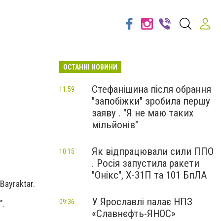
ОСТАННІ НОВИНИ
Стефанішина після обрання
11:59
"запобіжки" зробила першу
заяву . "Я не маю таких
мільйонів"
Як відпрацювали сили ППО
10:15
. Росія запустила ракети
"Онікс", Х-31П та 101 БпЛА
ayraktar.
У Ярославлі палає НПЗ
09:36
".
«Славнєфть-ЯНОС»