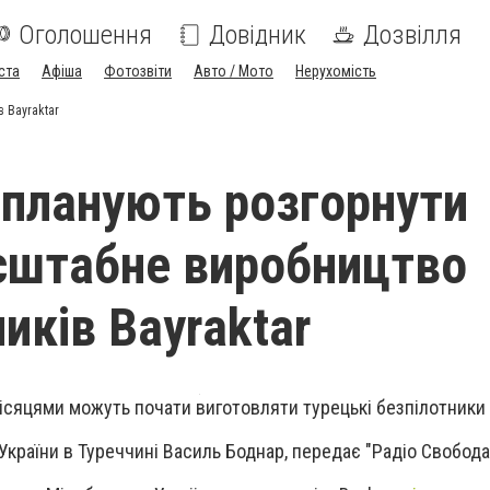
Оголошення
Довідник
Дозвілля
ста
Афіша
Фотозвіти
Авто / Мото
Нерухомість
 Bayraktar
і планують розгорнути
сштабне виробництво
иків Bayraktar
ісяцями можуть почати виготовляти турецькі безпілотники B
України в Туреччині Василь Боднар, передає "Радіо Свобода