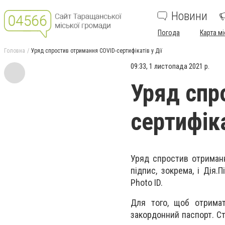
Новини
Погода
Карта мі
Головна
Уряд спростив отримання COVID-сертифікатів у Дії
09:33, 1 листопада 2021 р.
Уряд спр
сертифіка
Уряд спростив отриманн
підпис, зокрема, і Дія
Photo ID.
Для того, щоб отримат
закордонний паспорт. С