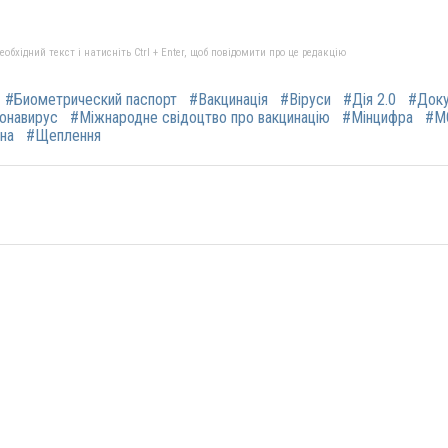
бхідний текст і натисніть Ctrl + Enter, щоб повідомити про це редакцію
#Биометрический паспорт
#Вакцинація
#Віруси
#Дія 2.0
#Док
онавирус
#Міжнародне свідоцтво про вакцинацію
#Мінцифра
#М
на
#Щеплення