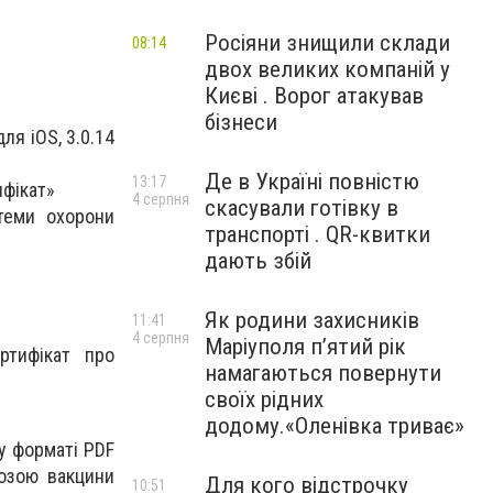
Росіяни знищили склади
08:14
двох великих компаній у
Києві . Ворог атакував
бізнеси
ля iOS, 3.0.14
Де в Україні повністю
13:17
ифікат»
4 серпня
скасували готівку в
теми охорони
транспорті . QR-квитки
дають збій
Як родини захисників
11:41
4 серпня
Маріуполя пʼятий рік
ртифікат про
намагаються повернути
своїх рідних
додому.«Оленівка триває»
у форматі PDF
озою вакцини
Для кого відстрочку
10:51