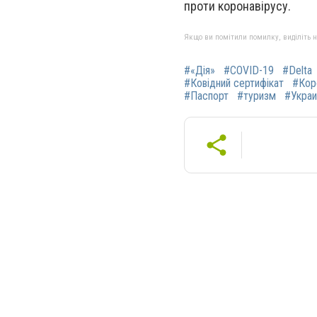
проти коронавірусу.
Якщо ви помітили помилку, виділіть нео
#«Дія»
#COVID-19
#Delta
#Ковідний сертифікат
#Кор
#Паспорт
#туризм
#Украи