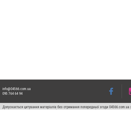
info@04566.com.ua
095 764 64 94
Допускається цитування матеріалів без отримання попередньої згоди 04566.com.ua з
відкритого для пошукових систем гіперпосилання на цитовані статті не нижче друго
Матеріали з плашками "Новини компаній", "Промо", "Партнерський матеріал", "Партнер