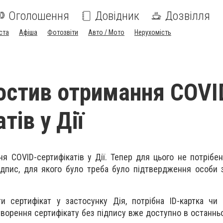
Оголошення
Довідник
Дозвілля
ста
Афіша
Фотозвіти
Авто / Мото
Нерухомість
остив отримання COVI
тів у Дії
я COVID-сертифікатів у Дії. Тепер для цього не потрібе
.Підпис, для якого було треба було підтвердження особи
и сертифікат у застосунку Дія, потрібна ID-картка чи
творення сертифікату без підпису вже доступно в останнь