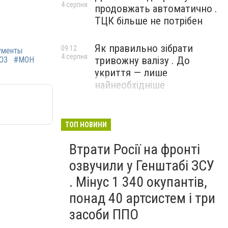
4 серпня
продовжать автоматично .
ТЦК більше не потрібен
Як правильно зібрати
09:12
ументы
4 серпня
тривожну валізу . До
ОЗ
#МОН
укриття — лише
найнеобхідніше
ТОП НОВИНИ
Втрати Росії на фронті
озвучили у Генштабі ЗСУ
. Мінус 1 340 окупантів,
понад 40 артсистем і три
засоби ППО