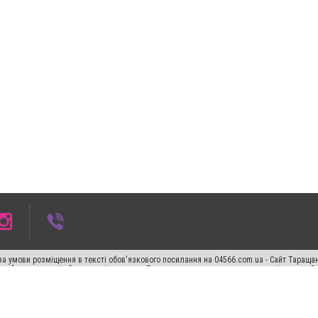
а умови розміщення в тексті обов'язкового посилання на 04566.com.ua - Cайт Таращан
го абзацу в тексті або в якості джерела. Порушення виняткових прав переслідується З
ський спецпроєкт", "Політичні новини", "Пресреліз", "PR", "Офіційно", "Політична рек