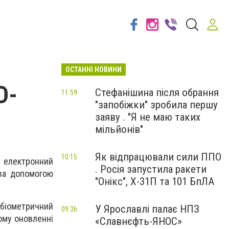
ОСТАННІ НОВИНИ
D-
Стефанішина після обрання
11:59
"запобіжки" зробила першу
заяву . "Я не маю таких
мільйонів"
Як відпрацювали сили ППО
10:15
н електронний
. Росія запустила ракети
 за допомогою
"Онікс", Х-31П та 101 БпЛА
 біометричний
У Ярославлі палає НПЗ
09:36
ому оновленні
«Славнєфть-ЯНОС»