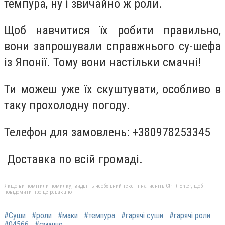
темпура, ну і звичайно ж роли.
Щоб навчитися їх робити правильно,
вони запрошували справжнього су-шефа
із Японії. Тому вони настільки смачні!
Ти можеш уже їх скуштувати, особливо в
таку прохолодну погоду.
Телефон для замовлень: +380978253345
Доставка по всій громаді.
Якщо ви помітили помилку, виділіть необхідний текст і натисніть Ctrl + Enter, щоб
повідомити про це редакцію
#Суши
#роли
#маки
#темпура
#гарячі суши
#гарячі роли
#04566
#смачно