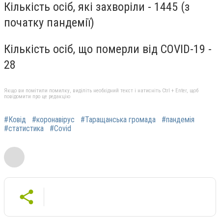
Кількість осіб, які захворіли - 1445 (з
початку пандемії)
Кількість осіб, що померли від COVID-19 -
28
Якщо ви помітили помилку, виділіть необхідний текст і натисніть Ctrl + Enter, щоб
повідомити про це редакцію
#Ковід
#коронавірус
#Таращанська громада
#пандемія
#статистика
#Covid