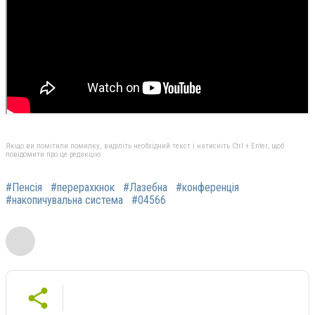
Якщо ви помітили помилку, виділіть необхідний текст і натисніть Ctrl + Enter, щоб
повідомити про це редакцію
#Пенсія
#перерахкнок
#Лазебна
#конференція
#накопичувальна система
#04566