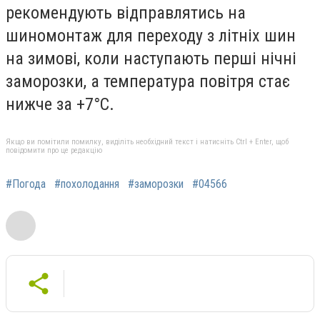
рекомендують відправлятись на
шиномонтаж для
переходу з літніх шин
на зимові
, коли наступають перші нічні
заморозки, а температура повітря стає
нижче за +7
°С.
Якщо ви помітили помилку, виділіть необхідний текст і натисніть Ctrl + Enter, щоб
повідомити про це редакцію
#Погода
#похолодання
#заморозки
#04566