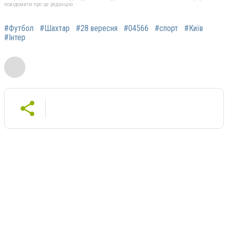
повідомити про це редакцію
#Футбол
#Шахтар
#28 вересня
#04566
#спорт
#Київ
#Інтер