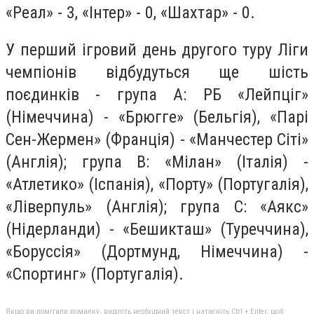
«Реал» - 3, «Інтер» - 0, «Шахтар» - 0.
У перший ігровий день другого туру Ліги
чемпіонів відбудуться ще шість
поєдинків - група А: РБ «Лейпціг»
(Німеччина) - «Брюгге» (Бельгія), «Парі
Сен-Жермен» (Франція) - «Манчестер Сіті»
(Англія); група В: «Мілан» (Італія) -
«Атлетико» (Іспанія), «Порту» (Португалія),
«Ліверпуль» (Англія); група С: «Аякс»
(Нідерланди) - «Бешикташ» (Туреччина),
«Боруссія» (Дортмунд, Німеччина) -
«Спортинг» (Португалія).
Якщо ви помітили помилку, виділіть необхідний текст і натисніть Ctrl + Enter, щоб