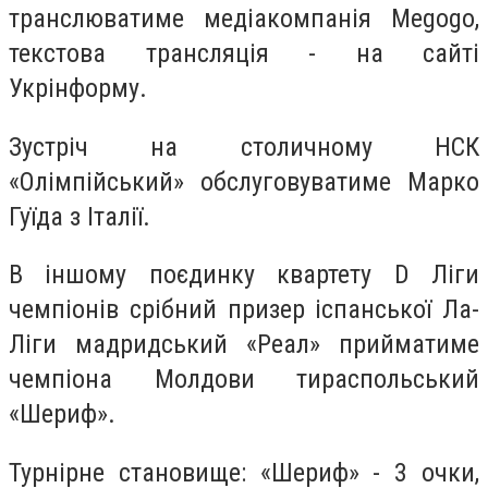
транслюватиме медіакомпанія Megogo,
текстова трансляція - на сайті
Укрінформу.
Зустріч на столичному НСК
«Олімпійський» обслуговуватиме Марко
Гуїда з Італії.
В іншому поєдинку квартету D Ліги
чемпіонів срібний призер іспанської Ла-
Ліги мадридський «Реал» прийматиме
чемпіона Молдови тираспольський
«Шериф».
Турнірне становище: «Шериф» - 3 очки,