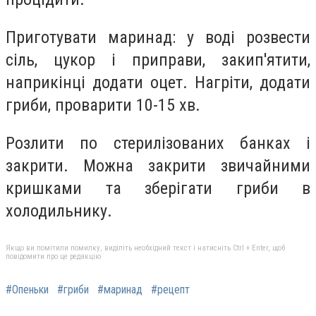
Приготувати маринад: у воді розвести
сіль, цукор і приправи, закип'ятити,
наприкінці додати оцет. Нагріти, додати
гриби, проварити 10-15 хв.
Розлити по стерилізованих банках і
закрити. Можна закрити звичайними
кришками та зберігати гриби в
холодильнику.
Якщо ви помітили помилку, виділіть необхідний текст і натисніть Ctrl + Enter, щоб
повідомити про це редакцію
#Опеньки
#гриби
#маринад
#рецепт