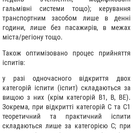
гальмівні системи тощо); керування
транспортним засобом лише в денні
години, лише без пасажирів, в межах
міста/регіону тощо.
Також оптимізовано процес прийняття
іспитів:
у разі одночасного відкриття двох
категорій іспити (іспит) складаються за
вищою з них (крім категорій B1, B, BE).
Зокрема, при відкритті категорій С та С1
теоретичний та практичний іспити
складаються лише за категорією С; при