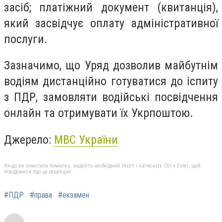
засіб; платіжний документ (квитанція),
який засвідчує оплату адміністративної
послуги.
Зазначимо, що Уряд дозволив майбутнім
водіям дистанційно готуватися до іспиту
з ПДР, замовляти водійські посвідчення
онлайн та отримувати їх Укрпоштою.
Джерело:
МВС України
Якщо ви помітили помилку, виділіть необхідний текст і натисніть Ctrl + Enter, щоб
повідомити про це редакцію
#ПДР
#права
#екзамен