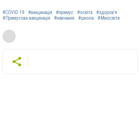
#COVID 19
#вакцинація
#примус
#освіта
#здоров'я
#Примусова вакцинація
#навчання
#школа
#Міносвіти