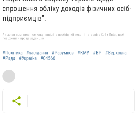
спрощення обліку доходів фізичних осіб-
підприємців".
Якщо ви помітили помилку, виділіть необхідний текст і натисніть Ctrl + Enter, щоб
повідомити про це редакцію
#Політика
#засідання
#Разумков
#КМУ
#ВР
#Верховна
#Рада
#Україна
#04566