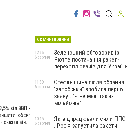
ОСТАННІ НОВИНИ
Зеленський обговорив із
12:55
6 серпня
Рютте постачання ракет-
перехоплювачів для України
Стефанішина після обрання
11:59
6 серпня
"запобіжки" зробила першу
заяву . "Я не маю таких
мільйонів"
,5% від ВВП -
еншити обсяг
Як відпрацювали сили ППО
10:15
 сказав він.
6 серпня
. Росія запустила ракети