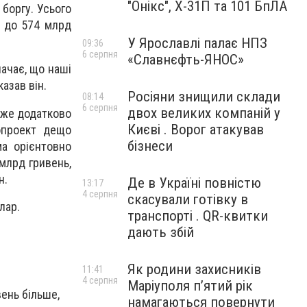
"Онікс", Х-31П та 101 БпЛА
 боргу. Усього
ь до 574 млрд
У Ярославлі палає НПЗ
09:36
6 серпня
«Славнєфть-ЯНОС»
ачає, що наші
азав він.
Росіяни знищили склади
08:14
6 серпня
двох великих компаній у
оже додатково
Києві . Ворог атакував
опроект дещо
бізнеси
ма орієнтовно
млрд гривень,
н.
Де в Україні повністю
13:17
4 серпня
скасували готівку в
лар.
транспорті . QR-квитки
дають збій
Як родини захисників
11:41
4 серпня
Маріуполя пʼятий рік
ень більше,
намагаються повернути