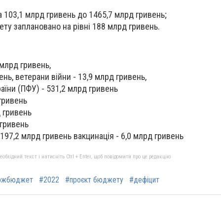
а 103,1 млрд гривень до 1465,7 млрд гривень;
у заплановано на рівні 188 млрд гривень.
 млрд гривень,
ень, ветерани війни - 13,9 млрд гривень,
аїни (ПФУ) - 531,2 млрд гривень
 гривень
д гривень
 гривень
197,2 млрд гривень вакцинація - 6,0 млрд гривень
бхідний текст і натисніть Ctrl + Enter, щоб повідомити про це редакцію
ржбюджет
#2022
#проєкт бюджету
#дефіцит