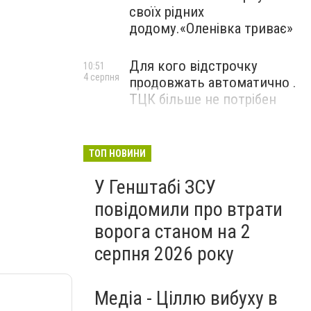
своїх рідних
додому.«Оленівка триває»
Для кого відстрочку
10:51
4 серпня
продовжать автоматично .
ТЦК більше не потрібен
ТОП НОВИНИ
У Генштабі ЗСУ
повідомили про втрати
ворога станом на 2
серпня 2026 року
Медіа - Ціллю вибуху в