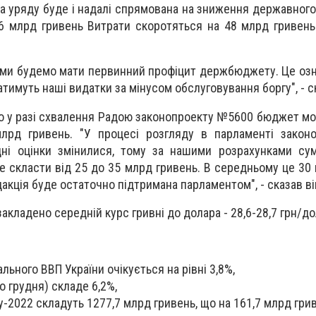
ка уряду буде і надалі спрямована на зниження державного
6 млрд гривень Витрати скоротяться на 48 млрд гривен
 ми будемо мати первинний профіцит держбюджету. Це озн
имуть наші видатки за мінусом обслуговування боргу", - ск
о у разі схвалення Радою законопроекту №5600 бюджет м
лрд гривень. "У процесі розгляду в парламенті закон
дні оцінки змінилися, тому за нашими розрахунками су
 скласти від 25 до 35 млрд гривень. В середньому це 30 
дакція буде остаточно підтримана парламентом", - сказав ві
акладено середній курс гривні до долара - 28,6-28,7 грн/до
льного ВВП України очікується на рівні 3,8%,
о грудня) складе 6,2%,
2022 складуть 1277,7 млрд гривень, що на 161,7 млрд грив