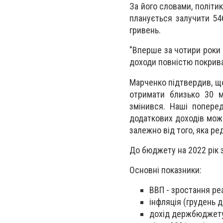
За його словами, політи
планується залучити 54
гривень.
"Вперше за чотири роки
доходи повністю покриват
Марченко підтвердив, щ
отримати близько 30 м
змінився. Наші попере
додаткових доходів може
залежно від того, яка ре
До бюджету на 2022 рік з
Основні показники:
ВВП - зростання реа
інфляція (грудень д
дохід держбюджету-