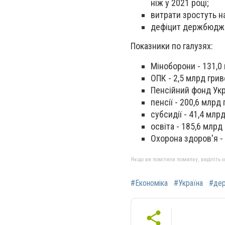
ніж у 2021 році;
витрати зростуть н
дефіцит держбюджет
Показники по галузях:
Міноборони - 131,0
ОПК - 2,5 млрд грив
Пенсійний фонд Укр
пенсії - 200,6 млрд
субсидії - 41,4 млр
освіта - 185,6 млрд
Охорона здоров'я - 
Якщо ви помітили помилку, виділіть нео
#Економіка
#Україна
#де