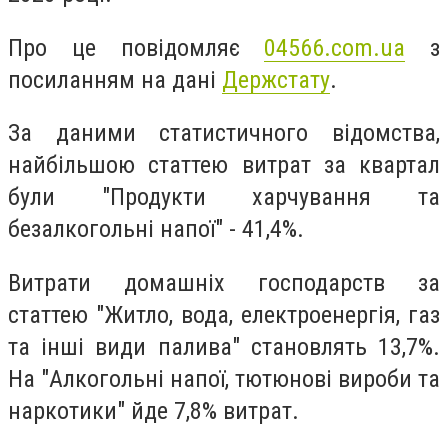
Про це повідомляє
04566
.
com
.
ua
з
посиланням на дані
Держстату
.
За даними статистичного відомства,
найбільшою статтею витрат за квартал
були "Продукти харчування та
безалкогольні напої" - 41,4%.
Витрати домашніх господарств за
статтею "Житло, вода, електроенергія, газ
та інші види палива" становлять 13,7%.
На "Алкогольні напої, тютюнові вироби та
наркотики" йде 7,8% витрат.