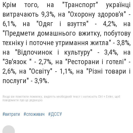
Крім того, на "Транспорт" українці
витрачають 9,3%, на "Охорону здоров'я" -
6,1%, на "Одяг і взуття" - 4,2%, на
"Предмети домашнього вжитку, побутову
техніку і поточне утримання житла" - 3,8%,
на "Відпочинок і культуру" - 3,4%, на
"Зв'язок " - 2,7%, на "Ресторани і готелі" -
2,6%, на "Освіту" - 1,1%, на "Різні товари і
послуги" - 3,9%.
Якщо ви помітили помилку, виділіть необхідний текст і натисніть Ctrl + Enter, щоб
повідомити про це редакцію
#витрати
#споживач
#ДССУ