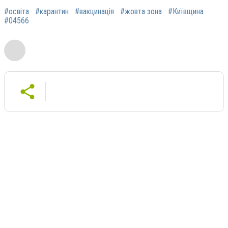
#освіта
#карантин
#вакцинація
#жовта зона
#Київщина
#04566