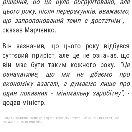
рішення, бо це було обґрунтовано, але
цього року, після перерахунків, вважаємо,
що запропонований темп є достатнім",
-
сказав Марченко.
Він зазначив, що цього року відбувся
суттєвий приріст, але це не означає, що
він має бути таким кожного року.
"Це
означатиме, що ми не дбаємо про
економіку взагалі, а думаємо лише про
один показник - мінімальну заробітну",
-
додав міністр.
Якщо ви помітили помилку, виділіть необхідний текст і натисніть Ctrl + Enter, щоб
повідомити про це редакцію