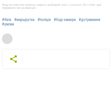
Якщо ви помітили помилку, виділіть необхідний текст і натисніть Ctrl + Enter, щоб
повідомити про це редакцію
#Київ
#маршрутки
#поліція
#боді-камери
#дотримання
#умови