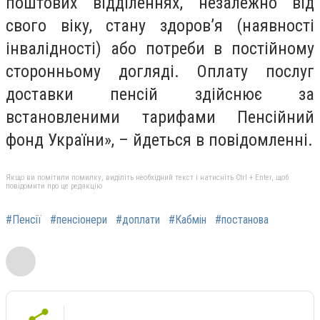
поштових відділеннях, незалежно від
свого віку, стану здоров’я (наявності
інвалідності) або потреби в постійному
сторонньому догляді. Оплату послуг
доставки пенсій здійснює за
встановленими тарифами Пенсійний
фонд України», – йдеться в повідомленні.
Якщо ви помітили помилку, виділіть необхідний текст і натисніть Ctrl + Enter, щоб
повідомити про це редакцію
#Пенсії
#пенсіонери
#доплати
#Кабмін
#постанова