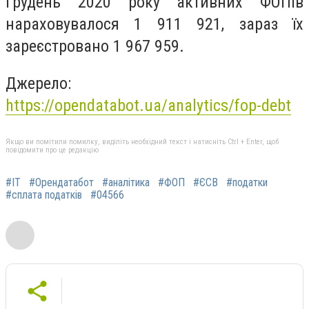
грудень 2020 року активних ФОПів
нараховувалося 1 911 921, зараз їх
зареєстровано 1 967 959.
Джерело:
https://opendatabot.ua/analytics/fop-debt
Якщо ви помітили помилку, виділіть необхідний текст і натисніть Ctrl + Enter, щоб
повідомити про це редакцію
#ІТ
#Орендатабот
#аналітика
#ФОП
#ЄСВ
#податки
#сплата податків
#04566