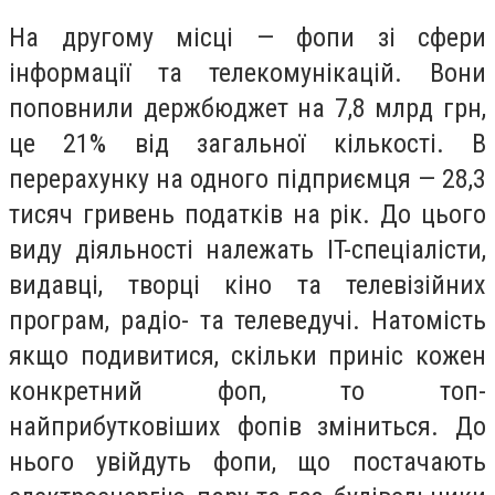
На другому місці — фопи зі сфери
інформації та телекомунікацій. Вони
поповнили держбюджет на 7,8 млрд грн,
це 21% від загальної кількості. В
перерахунку на одного підприємця — 28,3
тисяч гривень податків на рік. До цього
виду діяльності належать IT-спеціалісти,
видавці, творці кіно та телевізійних
програм, радіо- та телеведучі. Натомість
якщо подивитися, скільки приніс кожен
конкретний фоп, то топ-
найприбутковіших фопів зміниться. До
нього увійдуть фопи, що постачають