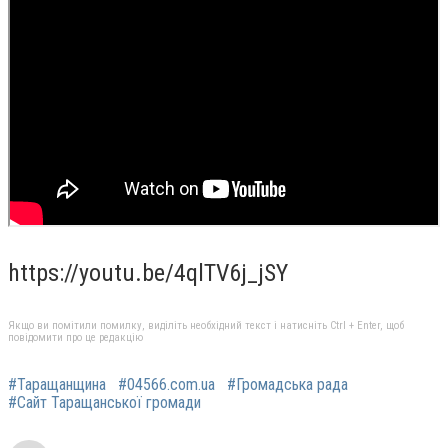
https://youtu.be/4qlTV6j_jSY
Якщо ви помітили помилку, виділіть необхідний текст і натисніть Ctrl + Enter, щоб
повідомити про це редакцію
#Таращанщина
#04566.com.ua
#Громадська рада
#Сайт Таращанської громади