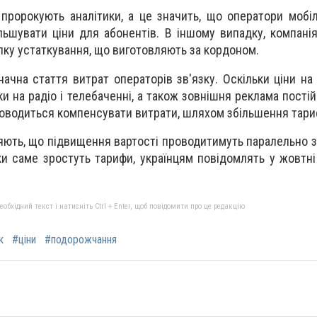
пророкують аналітики
, а це значить, що оператори мобіл
льшувати ціни для абонентів. В іншому випадку, компані
пку устаткування, що виготовляють за кордоном.
начна стаття витрат операторів зв'язку. Оскільки ціни на
ки на радіо і телебаченні, а також зовнішня реклама пості
оводиться компенсувати витрати
,
шляхом збільшення тари
яють,
що підвищення вартості проводити
муть
паралельно з
ьки
саме
зростуть тарифи
,
українцям повідомлять у жовтні
бхідний текст і натисніть Ctrl + Enter, щоб повідомити про це редакцію
к
#ціни
#подорожчання