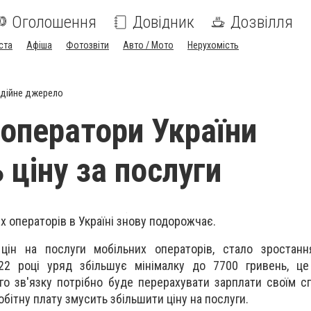
Оголошення
Довідник
Дозвілля
ста
Афіша
Фотозвіти
Авто / Мото
Нерухомість
дійне джерело
 оператори України
 ціну за послуги
их
операторів в Україні знову подорожчає.
цін на послуги мобільних операторів
,
стало зростання
22 році
уряд збільшує
мінімалку до 7700 гривень, ц
го зв'язку потрібно буде перерахувати зарплати своїм сп
бітну плату змусить збільшити ціну на послуги.