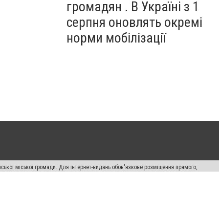
громадян . В Україні з 1
серпня оновлять окремі
норми мобілізації
ської міської громади. Для інтернет-видань обов'язкове розміщення прямого,
аконом.
лама" публікуються на правах реклами.
авила сайту
Автори проєкту