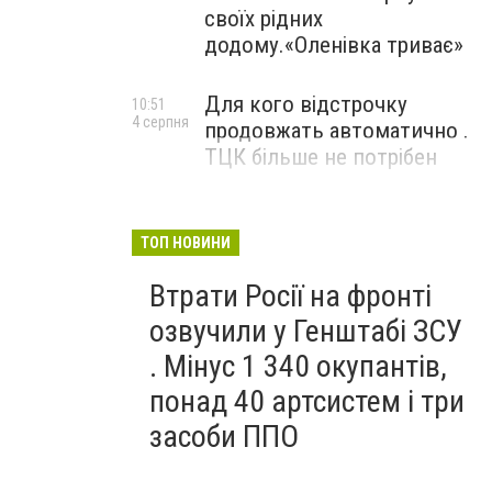
своїх рідних
додому.«Оленівка триває»
Для кого відстрочку
10:51
4 серпня
продовжать автоматично .
ТЦК більше не потрібен
ТОП НОВИНИ
Втрати Росії на фронті
озвучили у Генштабі ЗСУ
. Мінус 1 340 окупантів,
понад 40 артсистем і три
засоби ППО