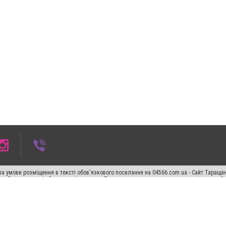
а умови розміщення в тексті обов'язкового посилання на 04566.com.ua - Cайт Таращан
го абзацу в тексті або в якості джерела. Порушення виняткових прав переслідується З
ський спецпроєкт", "Політичні новини", "Пресреліз", "PR", "Офіційно", "Політична рек
"CitySites"
Правила класифайд
Редакційна політика
Політика конфіденційності
Пр