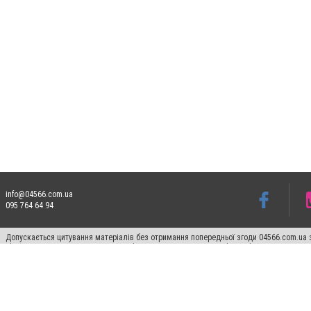
info@04566.com.ua
095 764 64 94
Допускається цитування матеріалів без отримання попередньої згоди 04566.com.ua з
відкритого для пошукових систем гіперпосилання на цитовані статті не нижче друго
Матеріали з плашками "Новини компаній", "Промо", "Партнерський матеріал", "Партнер
Реклама на сайті
Франшиза 