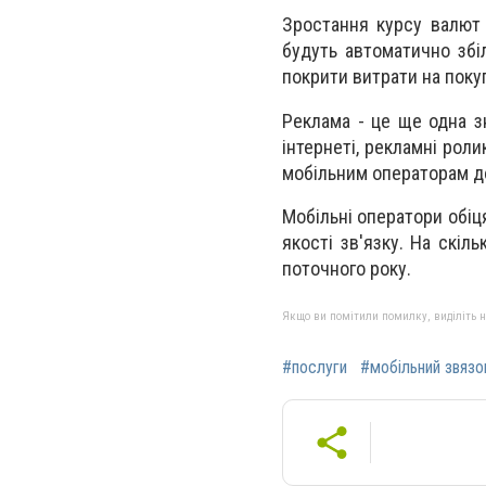
З
ростання курсу валют
будуть автоматично збі
покрити витрати на поку
Р
еклама - це
ще
одна з
інтернеті, рекламні роли
мобільним операторам д
Мобільні оператори обіц
якості зв'язку. На скіл
поточного року.
Якщо ви помітили помилку, виділіть нео
#послуги
#мобільний звязо