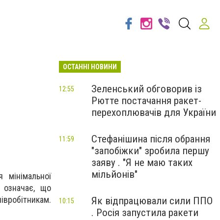
ОСТАННІ НОВИНИ
Зеленський обговорив із
12:55
Рютте постачання ракет-
перехоплювачів для України
Стефанішина після обрання
11:59
"запобіжки" зробила першу
заяву . "Я не маю таких
мільйонів"
 мінімальної
е
о
значає, що
івробітникам.
Як відпрацювали сили ППО
10:15
. Росія запустила ракети