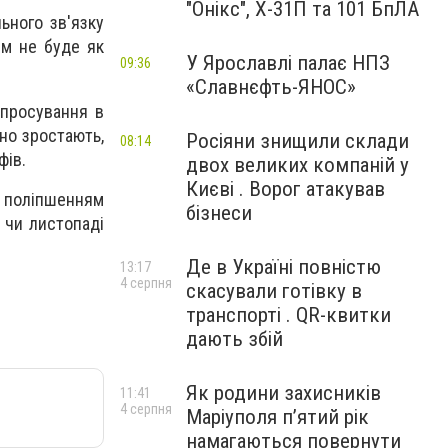
"Онікс", Х-31П та 101 БпЛА
ьного зв'язку
ям не буде як
У Ярославлі палає НПЗ
09:36
«Славнєфть-ЯНОС»
 просування в
йно зростають,
Росіяни знищили склади
08:14
фів.
двох великих компаній у
Києві . Ворог атакував
 поліпшенням
бізнеси
 чи листопаді
Де в Україні повністю
13:17
4 серпня
скасували готівку в
транспорті . QR-квитки
дають збій
Як родини захисників
11:41
4 серпня
Маріуполя пʼятий рік
намагаються повернути