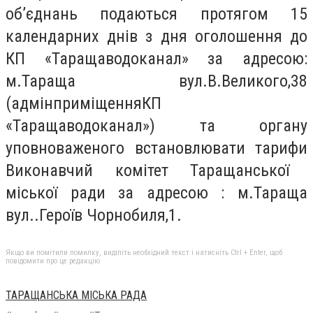
об’єднань
подаються протягом 15
календарних днів з дня оголошення до
КП «Таращаводоканал» за адресою:
м.Тараща вул.
В.Великого,38
(адмінприміщення
КП
«Таращаводоканал») та органу
уповноваженого
встановлювати
тарифи
Виконавчий комітет Таращанської
міської ради за адресою : м.Тараща
вул..Героїв Чорнобиля,1.
Якщо ви помітили помилку, виділіть необхідний текст і натисніть Ctrl + Enter, щоб
повідомити про це редакцію
ТАРАЩАНСЬКА МІСЬКА РАДА