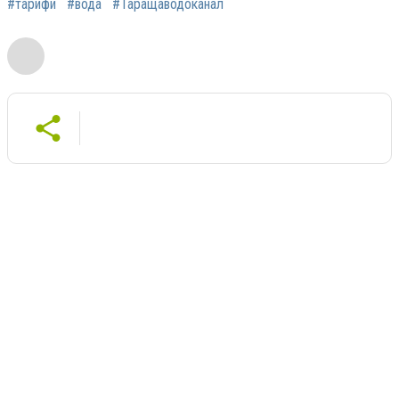
#тарифи
#вода
#Таращаводоканал