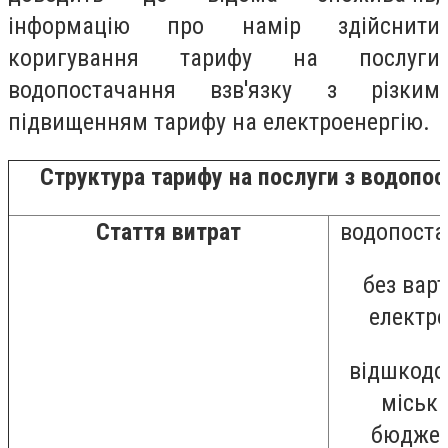
інформацію про намір здійснити
коригування тарифу на послуги
водопостачання в
зв'язку з різким
підвищенням тарифу на електроенергію.
Структура тарифу на послуги з водопо
Стаття витрат
водопоста
без варт
електро
відшкодо
міськ
бюдже