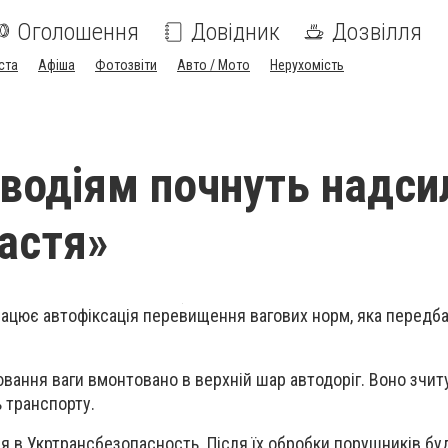
Оголошення
Довідник
Дозвілля
ста
Афіша
Фотозвіти
Авто / Мото
Нерухомість
 водіям почнуть надси
астя»
працює автофіксація перевищення вагових норм, яка передб
вання ваги вмонтовано в верхній шар автодоріг. Воно зчит
ь транспорту.
я в Укртрансбезопасность. Після їх обробки порушників бу