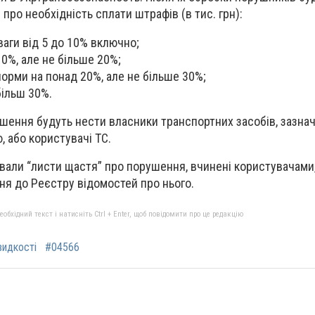
про необхідність сплати штрафів (в тис. грн):
ваги від 5 до 10% включно;
0%, але не більше 20%;
норми на понад 20%, але не більше 30%;
більш 30%.
ушення будуть нести власники транспортних засобів, зазнач
, або користувачі ТС.
али “листи щастя” про порушення, вчинені користувачами,
ня до Реєстру відомостей про нього.
бхідний текст і натисніть Ctrl + Enter, щоб повідомити про це редакцію
идкості
#04566