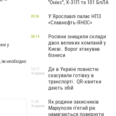
"Онікс", Х-31П та 101 БпЛА
У Ярославлі палає НПЗ
09:36
«Славнєфть-ЯНОС»
Росіяни знищили склади
08:14
двох великих компаній у
ені у
Києві . Ворог атакував
бізнеси
 їм необхідно
Де в Україні повністю
13:17
4 серпня
скасували готівку в
транспорті . QR-квитки
дають збій
Як родини захисників
11:41
4 серпня
Маріуполя пʼятий рік
намагаються повернути