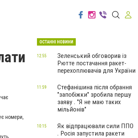
ОСТАННІ НОВИНИ
лати
Зеленський обговорив із
12:55
Рютте постачання ракет-
перехоплювачів для України
Стефанішина після обрання
11:59
"запобіжки" зробила першу
ачає
заяву . "Я не маю таких
мільйонів"
ує номери,
Як відпрацювали сили ППО
10:15
. Росія запустила ракети
дуть