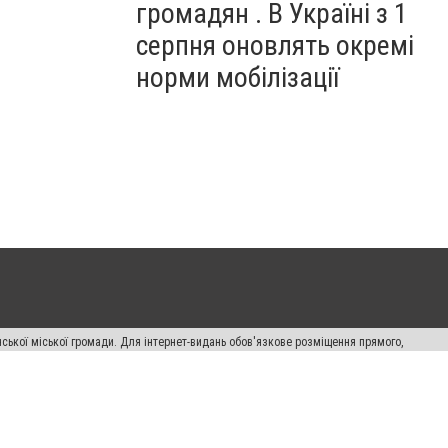
громадян . В Україні з 1
серпня оновлять окремі
норми мобілізації
ської міської громади. Для інтернет-видань обов'язкове розміщення прямого,
аконом.
лама" публікуються на правах реклами.
авила сайту
Автори проєкту