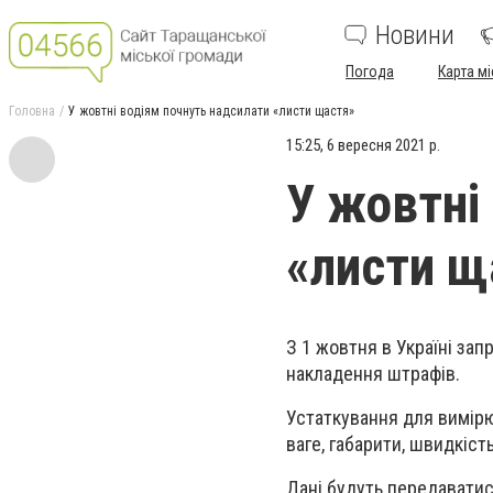
Новини
Погода
Карта мі
Головна
У жовтні водіям почнуть надсилати «листи щастя»
15:25, 6 вересня 2021 р.
У жовтні
«листи щ
З 1 жовтня в Україні за
накладення штрафів.
Устаткування для вимірю
вагe, габарити, швидкіст
Дані будуть передаватис