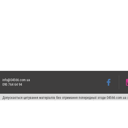
info@04566.com.ua
095 764 64 94
Допускається цитування матеріалів без отримання попередньої згоди 04566.com.ua з
відкритого для пошукових систем гіперпосилання на цитовані статті не нижче друго
Матеріали з плашками "Новини компаній", "Промо", "Партнерський матеріал", "Партнер
Реклама на сайті
Франшиза 