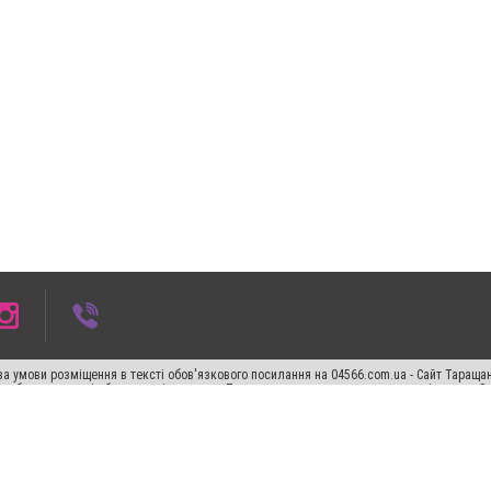
а умови розміщення в тексті обов'язкового посилання на 04566.com.ua - Cайт Таращан
го абзацу в тексті або в якості джерела. Порушення виняткових прав переслідується З
ський спецпроєкт", "Політичні новини", "Пресреліз", "PR", "Офіційно", "Політична рек
"CitySites"
Правила класифайд
Редакційна політика
Політика конфіденційності
Пр