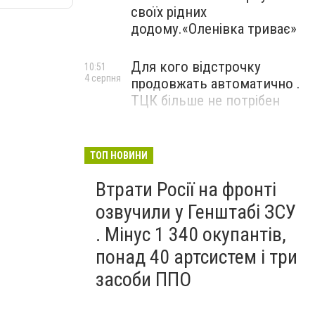
своїх рідних
додому.«Оленівка триває»
Для кого відстрочку
10:51
4 серпня
продовжать автоматично .
ТЦК більше не потрібен
ТОП НОВИНИ
Втрати Росії на фронті
озвучили у Генштабі ЗСУ
. Мінус 1 340 окупантів,
понад 40 артсистем і три
засоби ППО