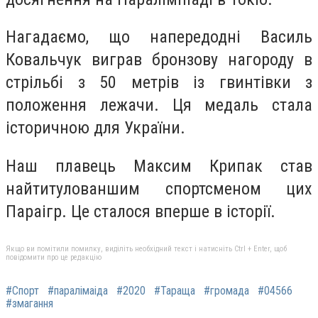
Нагадаємо, що напередодні Василь
Ковальчук виграв бронзову нагороду в
стрільбі з 50 метрів із гвинтівки з
положення лежачи. Ця медаль стала
історичною для України.
Наш плавець Максим Крипак став
найтитулованшим спортсменом цих
Параігр. Це сталося вперше в історії.
Якщо ви помітили помилку, виділіть необхідний текст і натисніть Ctrl + Enter, щоб
повідомити про це редакцію
#Спорт
#паралімаіда
#2020
#Тараща
#громада
#04566
#змагання