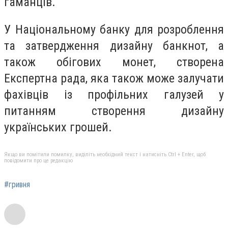
гаманців.
У Національному банку для розроблення
та затвердження дизайну банкнот, а
також обігових монет, створена
Експертна рада, яка також може залучати
фахівців із профільних галузей у
питанням створення дизайну
українських грошей.
Якщо ви помітили помилку, виділіть необхідний текст і натисніть Ctrl + Enter, щоб
повідомити про це редакцію
#гривня