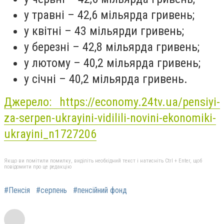
у травні – 42,6 мільярда гривень;
у квітні – 43 мільярди гривень;
у березні – 42,8 мільярда гривень;
у лютому – 40,2 мільярда гривень;
у січні – 40,2 мільярда гривень.
Джерело: https://economy.24tv.ua/pensiyi-
za-serpen-ukrayini-vidilili-novini-ekonomiki-
ukrayini_n1727206
Якщо ви помітили помилку, виділіть необхідний текст і натисніть Ctrl + Enter, щоб
повідомити про це редакцію
#Пенсія
#серпень
#пенсійний фонд