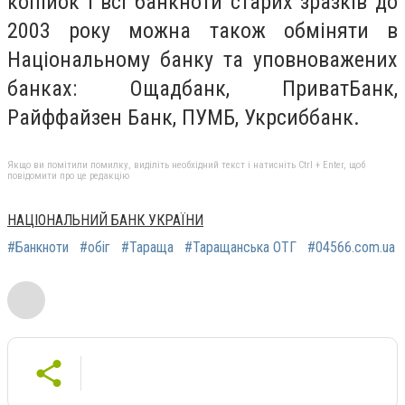
копійок і всі банкноти старих зразків до
2003 року можна також обміняти в
Національному банку та уповноважених
банках: Ощадбанк, ПриватБанк,
Райффайзен Банк, ПУМБ, Укрсиббанк.
Якщо ви помітили помилку, виділіть необхідний текст і натисніть Ctrl + Enter, щоб
повідомити про це редакцію
НАЦІОНАЛЬНИЙ БАНК УКРАЇНИ
#Банкноти
#обіг
#Тараща
#Таращанська ОТГ
#04566.com.ua