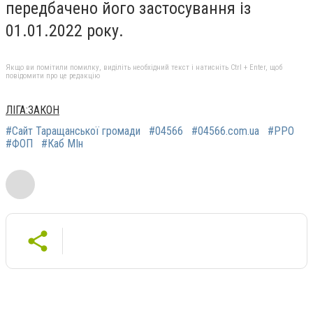
передбачено його застосування із
01.01.2022 року.
Якщо ви помітили помилку, виділіть необхідний текст і натисніть Ctrl + Enter, щоб
повідомити про це редакцію
ЛІГА:ЗАКОН
#Сайт Таращанської громади
#04566
#04566.com.ua
#РРО
#ФОП
#Каб МІн