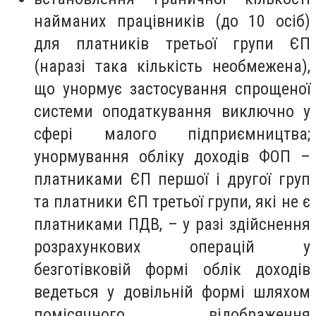
найманих працівників (до 10 осіб)
для платників третьої групи ЄП
(наразі така кількість необмежена),
що унормує застосування спрощеної
системи оподаткування виключно у
сфері малого підприємництва;
унормування обліку доходів ФОП –
платниками ЄП першої і другої груп
та платники ЄП третьої групи, які не є
платниками ПДВ, – у разі здійснення
розрахункових операцій у
безготівковій формі облік доходів
ведеться у довільній формі шляхом
помісячного відображення