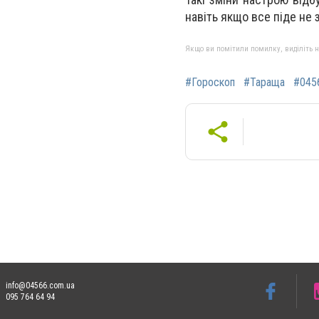
навіть якщо все піде не 
Якщо ви помітили помилку, виділіть нео
#Гороскоп
#Тараща
#045
info@04566.com.ua
095 764 64 94