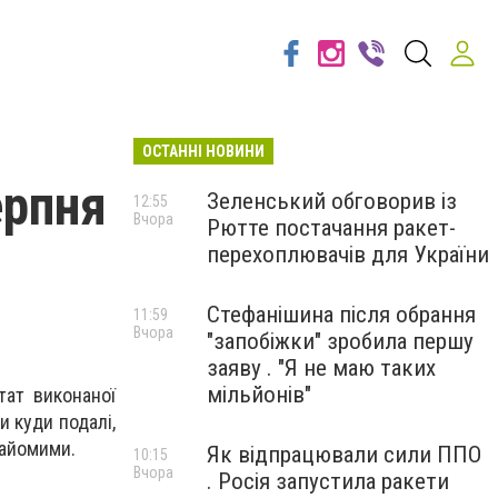
ОСТАННІ НОВИНИ
ерпня
Зеленський обговорив із
12:55
Вчора
Рютте постачання ракет-
перехоплювачів для України
Стефанішина після обрання
11:59
Вчора
"запобіжки" зробила першу
заяву . "Я не маю таких
мільйонів"
тат виконаної
и куди подалі,
найомими.
Як відпрацювали сили ППО
10:15
Вчора
. Росія запустила ракети