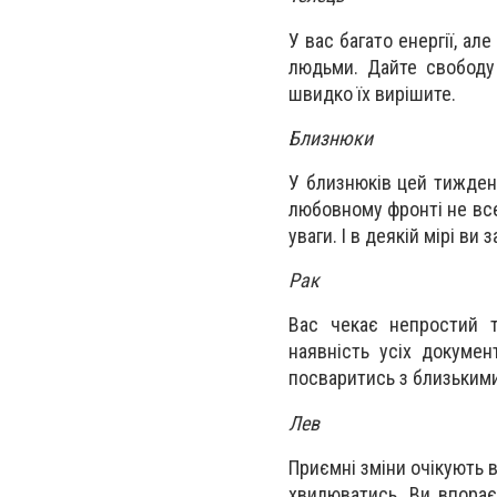
У вас багато енергії, а
людьми. Дайте свободу 
швидко їх вирішите.
Близнюки
У близнюків цей тижден
любовному фронті не все
уваги. І в деякій мірі в
Рак
Вас чекає непростий т
наявність усіх докумен
посваритись з близьким
Лев
Приємні зміни очікують в
хвилюватись. Ви впорає