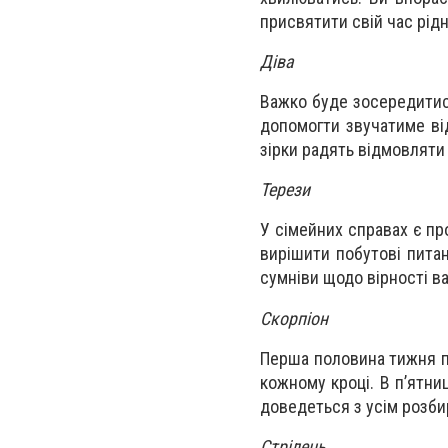
присвятити свій час рід
Діва
Важко буде зосередитис
допомогти звучатиме ві
зірки радять відмовляти
Терези
У сімейних справах є пр
вирішити побутові питан
сумніви щодо вірності в
Скорпіон
Перша половина тижня пр
кожному кроці. В п’ятни
доведеться з усім розби
Стрілець