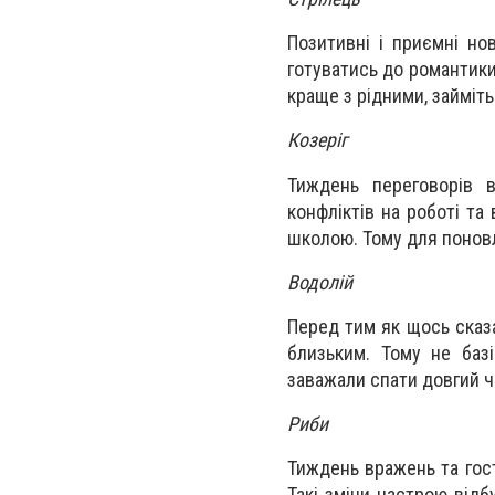
Позитивні і приємні но
готуватись до романтики.
краще з рідними, займіт
Козеріг
Тиждень переговорів в
конфліктів на роботі та
школою. Тому для поновл
Водолій
Перед тим як щось сказ
близьким. Тому не базі
заважали спати довгий ч
Риби
Тиждень вражень та гост
Такі зміни настрою відб