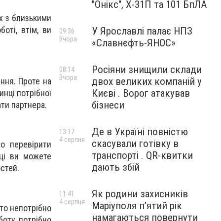
"Онікс", Х-31П та 101 БпЛА
ах з близькими
оті, втім, ви
У Ярославлі палає НПЗ
09:36
Вчора
«Славнєфть-ЯНОС»
Росіяни знищили склади
08:14
Вчора
двох великих компаній у
ння. Проте на
Києві . Ворог атакував
инці потрібної
бізнеси
ати партнера.
Де в Україні повністю
13:17
4 серпня
скасували готівку в
о перевірити
транспорті . QR-квитки
иці ви можете
дають збій
стей.
Як родини захисників
11:41
4 серпня
Маріуполя пʼятий рік
 то непотрібно
намагаються повернути
боту потрібно