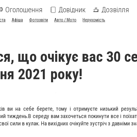
Оголошення
Довідник
Дозвілля
ста
Афіша
Фотозвіти
Авто / Мото
Нерухомість
ся, що очікує вас 30 с
ня 2021 року!
ків ви на себе берете, тому і отримуєте низький резуль
ий тиждень.В середу вам захочеться покинути все і поїхат
 свої сили в кулак. На вихідних очікуйте зустріч з давніми з