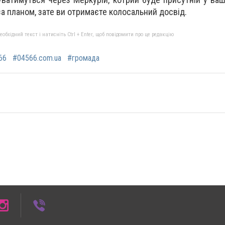
за планом, зате ви отримаєте колосальний досвід.
бхідний текст і натисніть Ctrl + Enter, щоб повідомити про це редакцію
66
#04566.com.ua
#громада