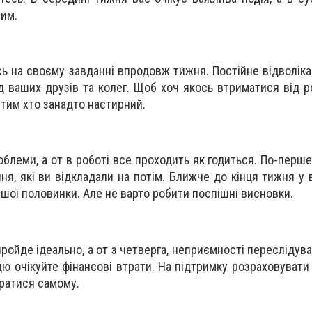
ним.
ь на своєму завданні впродовж тижня. Постійне відволіка
д ваших друзів та колег. Щоб хоч якось втриматися від р
 тим хто занадто настирний.
облеми, а от в роботі все проходить як годиться. По-перш
ня, які ви відкладали на потім. Ближче до кінця тижня у 
ашої половинки. Але не варто робити поспішні висновки.
ойде ідеально, а от з четверга, неприємності переслідува
цю очікуйте фінансові втрати. На підтримку розраховувати
ратися самому.