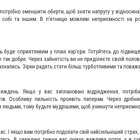
ле потрібно зменшити оберти, щоб зняти напругу у відносин
собі та іншим. В п’ятницю можливі неприємності на роб
ь буде сприятливим у плані кар
’
єри. Готуйтесь до підвище
 так добре. Через зайнятість ви не приділяєте своїй полов
и зазнались. Зірки радять стати більш турботливими та поваж
иждень. Якщо у вас заплановані відрядження, потрібн
тів. Особливу пильність проявіть паперам. Через дрібн
и людьми, тому будьте мудрішими, щоб уникнути неприємно
ас. І якщо вам потрібно подолати свій найсильніший страх,
тесь. В середині тижня вас очікує важлива подія, а в су