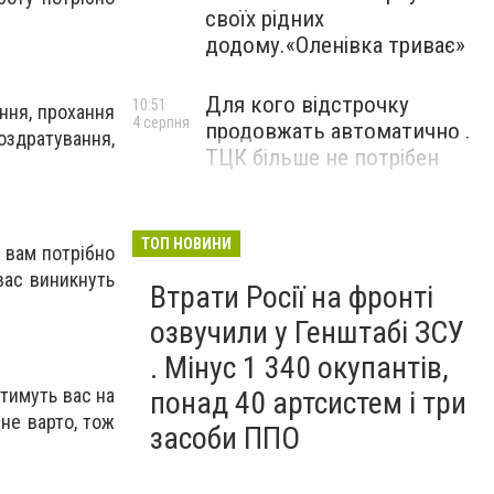
своїх рідних
додому.«Оленівка триває»
Для кого відстрочку
10:51
ння, прохання
4 серпня
продовжать автоматично .
оздратування,
ТЦК більше не потрібен
ТОП НОВИНИ
е вам потрібно
вас виникнуть
Втрати Росії на фронті
озвучили у Генштабі ЗСУ
. Мінус 1 340 окупантів,
тимуть вас на
понад 40 артсистем і три
 не варто, тож
засоби ППО