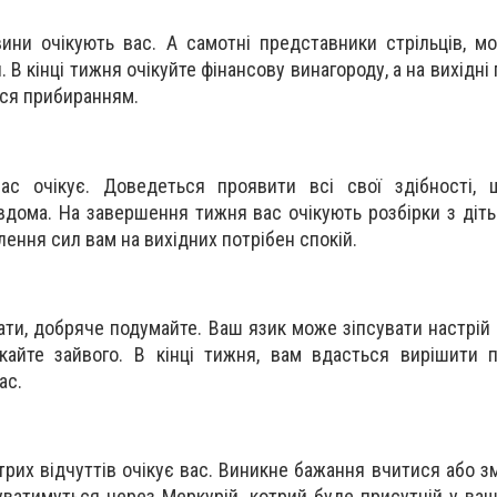
вини очікують вас. А самотні представники стрільців, м
 В кінці тижня очікуйте фінансову винагороду, а на вихідні
ься прибиранням.
ас очікує. Доведеться проявити всі свої здібності, 
 вдома. На завершення тижня вас очікують розбірки з дітьм
ення сил вам на вихідних потрібен спокій.
ати, добряче подумайте. Ваш язик може зіпсувати настрій
кайте зайвого. В кінці тижня, вам вдасться вирішити п
ас.
рих відчуттів очікує вас. Виникне бажання вчитися або зм
уватимуться через Меркурій, котрий буде присутній у вашо