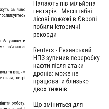
Палають пів мільйона
ожуть сміливо
гектарів . Масштабні
 поспілкуйтесь
лісові пожежі в Європі
побили історичні
рекорди
щоб уникнути
и, зв’язані зі
Reuters - Рязанський
НПЗ зупинив переробку
нафти після атаки
 вам та вашим
дронів: може не
итання, котрі
працювати близько
двох тижнів
Що зміниться для
інити роботу.
му знакові. І