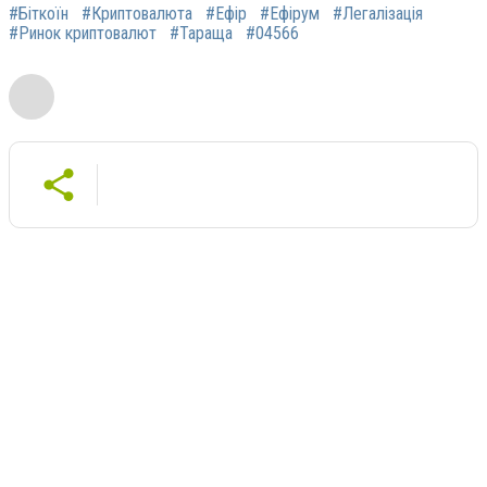
#Біткоїн
#Криптовалюта
#Ефір
#Ефірум
#Легалізація
#Ринок криптовалют
#Тараща
#04566