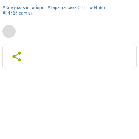
#Комунальні
#борг
#Таращанська ОТГ
#04566
#04566.com.ua