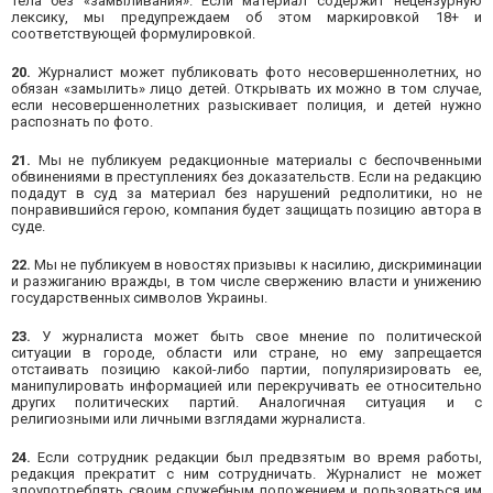
тела без «замыливания». Если материал содержит нецензурную
лексику, мы предупреждаем об этом маркировкой 18+ и
соответствующей формулировкой.
20.
Журналист может публиковать фото несовершеннолетних, но
обязан «замылить» лицо детей. Открывать их можно в том случае,
если несовершеннолетних разыскивает полиция, и детей нужно
распознать по фото.
21.
Мы не публикуем редакционные материалы с беспочвенными
обвинениями в преступлениях без доказательств. Если на редакцию
подадут в суд за материал без нарушений редполитики, но не
понравившийся герою, компания будет защищать позицию автора в
суде.
22.
Мы не публикуем в новостях призывы к насилию, дискриминации
и разжиганию вражды, в том числе свержению власти и унижению
государственных символов Украины.
23.
У журналиста может быть свое мнение по политической
ситуации в городе, области или стране, но ему запрещается
отстаивать позицию какой-либо партии, популяризировать ее,
манипулировать информацией или перекручивать ее относительно
других политических партий. Аналогичная ситуация и с
религиозными или личными взглядами журналиста.
24.
Если сотрудник редакции был предвзятым во время работы,
редакция прекратит с ним сотрудничать. Журналист не может
злоупотреблять своим служебным положением и пользоваться им