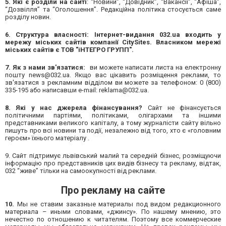
5.
Які є розділи на сайті
: “Новини”, “Довідник”, “Вакансії”, “Афіша”,
“Дозвілля” та “Оголошення”. Редакційна політика стосується саме
розділу новин.
6.
Структура власності:
Інтернет-видання 032.ua входить у
мережу міських сайтів компанії CitySites.
Власником мережі
міських сайтів є ТОВ "іНТЕГРО ГРУПП".
7. Як з нами зв'язатися:
ви можете написати листа на електронну
пошту
news@032.ua
. Якщо вас цікавить розміщення реклами, то
зв'язатися з рекламним відділом ви можете за телефоном: 0 (800)
335-195 або написавши е-mail:
reklama@032.ua
.
8. Які у нас джерела фінансування?
Сайт не фінансується
політичними партіями, політиками, олігархами та іншими
представниками великого капіталу, а тому журналісти сайту вільно
пишуть про всі новини та події, незалежно від того, хто є «головним
героєм» їхнього матеріалу .
9. Сайт підтримує львівський малий та середній бізнес, розміщуючи
інформацію про представників цих видів бізнесу та рекламу, відтак,
032 “живе” тільки на самоокупності від реклами.
Про рекламу на сайте
10.
Мы не ставим заказные материалы под видом редакционного
материала – иными словами, «джинсу». По нашему мнению, это
нечестно по отношению к читателям. Поэтому все коммерческие