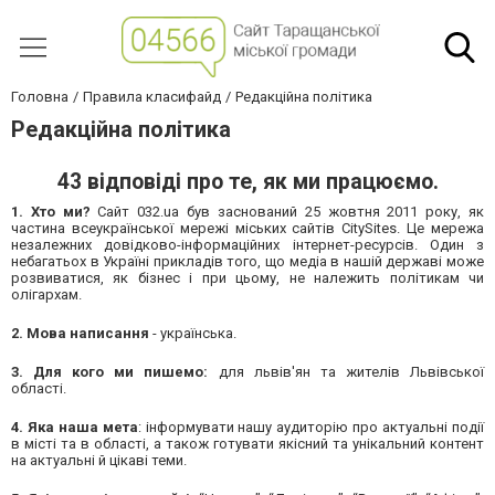
Головна
Правила класифайд
Редакційна політика
Редакційна політика
43 відповіді про те, як ми працюємо.
1.
Хто ми?
Сайт 032.ua був заснований 25 жовтня 2011 року, як
частина всеукраїнської мережі міських сайтів CitySites. Це мережа
незалежних довідково-інформаційних інтернет-ресурсів. Один з
небагатьох в Україні прикладів того, що медіа в нашій державі може
розвиватися, як бізнес і при цьому, не належить політикам чи
олігархам.
2.
Мова написання
- українська.
3. Для кого ми пишемо:
для львів'ян та жителів Львівської
області.
4. Яка наша мета
: інформувати нашу аудиторію про актуальні події
в місті та в області, а також готувати якісний та унікальний контент
на актуальні й цікаві теми.