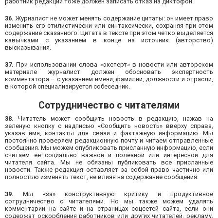
работник редакции тоже должен записать отказ на диктофон.
36.
Журналист не может менять содержание цитаты: он имеет право
изменить его стилистически или синтаксически, сохраняя при этом
содержание сказанного. Цитата в тексте при этом четко выделяется
кавычками с указанием в конце на источник (авторство)
высказывания.
37.
При использовании слова «эксперт» в новости или авторском
материале журналист должен обосновать экспертность
комментатора – с указанием имени, фамилии, должности и отрасли,
в которой специализируется собеседник.
Сотрудничество с читателями
38.
Читатель может сообщить новость в редакцию, нажав на
зеленую кнопку с надписью «Сообщить новость» вверху справа,
указав имя, контакты для связи и фактажную информацию. Мы
постоянно проверяем редакционную почту и читаем отправленные
сообщения. Мы можем опубликовать присланную информацию, если
считаем ее социально важной и полезной или интересной для
читателя сайта. Мы не обязаны публиковать все присланные
новости. Также редакция оставляет за собой право частично или
полностью изменять текст, не влияя на содержание сообщения.
39.
Мы «за» конструктивную критику и продуктивное
сотрудничество с читателями. Но мы также можем удалять
комментарии на сайте и на страницах соцсетей сайта, если они
содержат оскорбления работников или других читателей, рекламу,