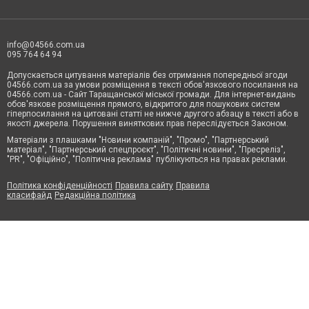
info@04566.com.ua
095 764 64 94
Допускається цитування матеріалів без отримання попередньої згоди
04566.com.ua за умови розміщення в тексті обов'язкового посилання на
04566.com.ua - Cайт Таращанської міської громади. Для інтернет-видань
обов'язкове розміщення прямого, відкритого для пошукових систем
гіперпосилання на цитовані статті не нижче другого абзацу в тексті або в
якості джерела. Порушення виняткових прав переслідується Законом.
Матеріали з плашками "Новини компаній", "Промо", "Партнерський
матеріал", "Партнерський спецпроєкт", "Політичні новини", "Пресреліз",
"PR", "Офіційно", "Політична реклама" публікуються на правах реклами.
Політика конфіденційності
Правила сайту
Правила
класифайд
Редакційна політика