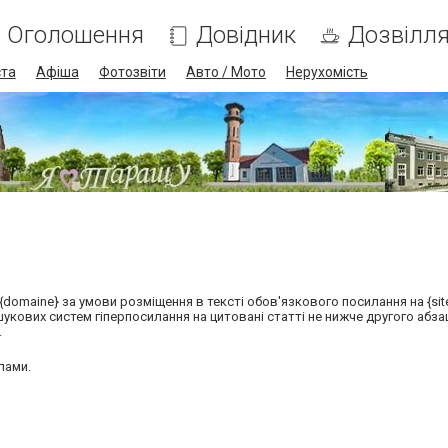
Оголошення
Довідник
Дозвілл
ста
Афіша
Фотозвіти
Авто / Мото
Нерухомість
domaine} за умови розміщення в тексті обов'язкового посилання на {sit
кових систем гіперпосилання на цитовані статті не нижче другого абзацу
.
лами.