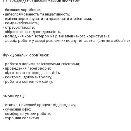
Наш кандидат наділений такими якостями:
- бажання заробляти;
- цілеспрямованість та ініціативність;
- вміння переконувати та працювати з клієнтами;
- комунікабельність;
- стресостійкість;
- зібраність та відповідальність;
- володіння комп''ютером на рівні впевненого користувача;
- досвід роботи у сфері рекламних послуг вітається (але не є обов''яз
Функціональні обов''язки:
- робота з новими та існуючими клієнтами;
- проведення переговорів;
- підготовка та передача звітів;
- контроль документообігу;
- робота з контентом сайту.
Умови праці:
- ставка + високий процент від продажу;
- сучасний офіс;
- комфортні умови роботи;
- хороший колектив.