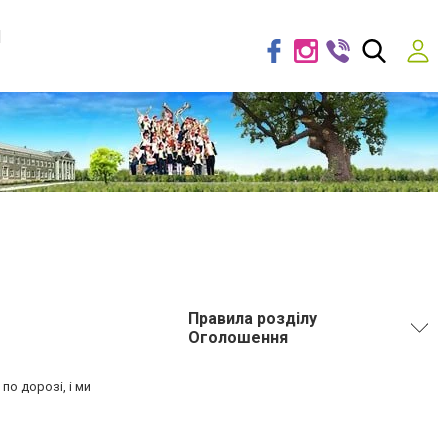
я
Правила розділу
Оголошення
по дорозі, і ми