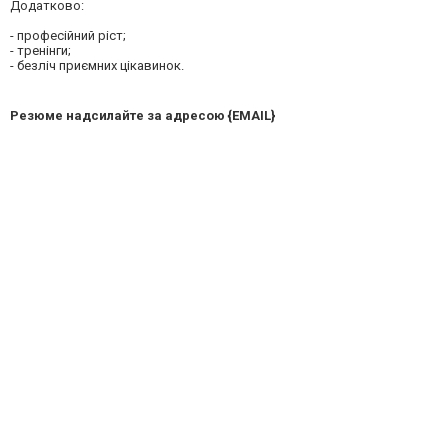
Додатково:
- професійний ріст;
- тренінги;
- безліч приємних цікавинок.
Резюме надсилайте за адресою {EMAIL}