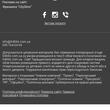
Реклама на сайті
Франшиза "CitySites"
Автори проєкту
info@04566.com.ua
095 764 64 94
Допускається цитування матеріалів без отримання попередньої згоди
04566.com.ua за умови розміщення в тексті обов'язкового посилання на
04566.com.ua - Cайт Таращанської міської громади. Для інтернет-видань
обов'язкове розміщення прямого, відкритого для пошукових систем
гіперпосилання на цитовані статті не нижче другого абзацу в тексті або в
якості джерела. Порушення виняткових прав переслідується Законом.
Матеріали з плашками "Новини компаній", "Промо", "Партнерський
матеріал", "Партнерський спецпроєкт", "Політичні новини", "Пресреліз",
"PR", "Офіційно", "Політична реклама" публікуються на правах реклами.
Політика конфіденційності
Правила сайту
Правила
класифайд
Редакційна політика