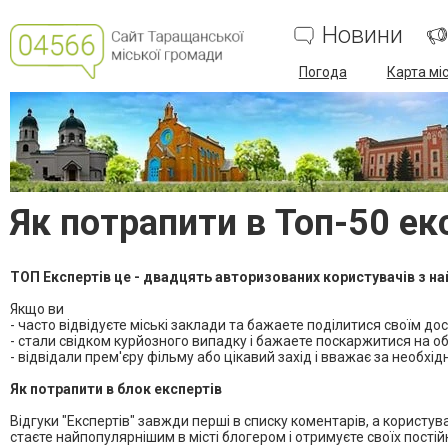
Новини
Погода
Карта мі
Як потрапити в Топ-50 ек
ТОП Експертів це - двадцять авторизованих користувачів з на
Якщо ви
- часто відвідуєте міські заклади та бажаете поділитися своїм до
- стали свідком курйозного випадку і бажаете поскаржитися на 
- відвідали прем'єру фільму або цікавий захід і вважає за необх
Як потрапити в блок експертів
Відгуки "Експертів" завжди перші в списку коментарів, а користу
стаєте найпопулярнішим в місті блогером і отримуєте своїх постійн