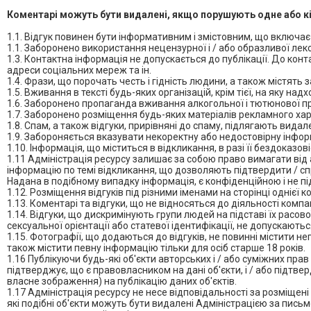
Коментарі можуть бути видалені, якщо порушують одне або кіл
1.1. Відгук повинен бути інформативним і змістовним, що включає
1.1. Заборонено використання нецензурної і / або образливої лек
1.3. Контактна інформація не допускається до публікації. До кон
адреси соціальних мереж та ін.
1.4. Фрази, що порочать честь і гідність людини, а також містять 
1.5. Вживання в тексті будь-яких організацій, крім тієї, на яку н
1.6. Заборонено пропаганда вживання алкогольної і тютюнової пр
1.7. Заборонено розміщення будь-яких матеріалів рекламного хар
1.8. Спам, а також відгуки, прирівняні до спаму, підлягають вида
1.9. Забороняється вказувати некоректну або недостовірну інфор
1.10. Інформація, що міститься в відкликання, в разі її бездоказо
1.11 Адміністрація ресурсу залишає за собою право вимагати від а
інформацію по темі відкликання, що дозволяють підтвердити / спр
Надана в подібному випадку інформація, є конфіденційною і не під
1.12. Розміщення відгуків під різними іменами на сторінці однієї 
1.13. Коментарі та відгуки, що не відносяться до діяльності комп
1.14. Відгуки, що дискримінують групи людей на підставі їх расово
сексуальної орієнтації або статевої ідентифікації, не допускають
1.15. Фотографії, що додаються до відгуків, не повинні містити 
також містити певну інформацію тільки для осіб старше 18 років.
1.16 Публікуючи будь-які об'єкти авторських і / або суміжних прав 
підтверджує, що є правовласником на дані об'єкти, і / або підтве
власне зображення) на публікацію даних об'єктів.
1.17 Адміністрація ресурсу не несе відповідальності за розміщені 
які подібні об'єкти можуть бути видалені Адміністрацією за пи