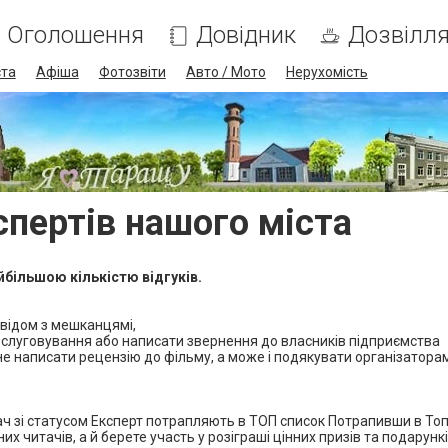
Оголошення
Довідник
Дозвілл
ста
Афіша
Фотозвіти
Авто / Мото
Нерухомість
спертів нашого міста
йбільшою кількістю відгуків.
свідом з мешканцямi,
обслуговування або написати звернення до власників підприємства
ідне написати рецензію до фільму, а може і подякувати організатора
вач зі статусом Експерт потрапляють в ТОП список Потрапивши в Топ
их читачів, а й берете участь у розіграші цінних призів та подарунк