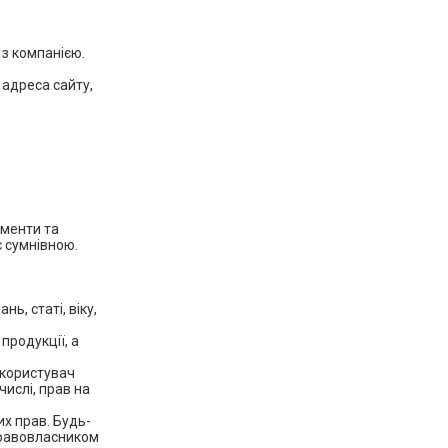
 з компанією.
 адреса сайту,
ументи та
є сумнівною.
ь, статі, віку,
продукції, а
, користувач
числі, прав на
их прав. Будь-
правовласником