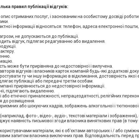
ька правил публікації відгуків:
 опис отриманих послуг, і заснованим на особистому досвіді роботи
сики.
тактної інформації відносяться: телефон, адреса електронної пошти,
загрози, не допускаються до публікації.
адходить відгук, підлягає редагуванню або видалення.
одукції.
актеру.
ленню.
мацію.
вість може бути прирівняна до недостовірної і вилучена.
вторів відгуків і власників карток компаній будь-які додаткові док
остувати ту чи іншу інформацію в відкликання, достовірність якої 
лягає публікації або передачі третім особам.
компанії прирівнюється до недостовірної інформації.
анії, підлягають видаленню.
ї або етнічної приналежності, непрацездатності, релігійних переконан
ся до розміщення.
неприємних або шокуючих кадрів, зображень алкогольної і тютюнової 
(наприклад, фото-, відео-, аудіо-, текстові матеріали і зображення)
рджує наявність письмової згоди власника виняткових прав (в тому 
користувачами матеріали, які є об'єктами авторських і / або суміжн
сьмовим запитом власника виключних прав. Відповідальність перед 