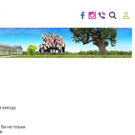
я
м заходу
 Ви не тільки
ів