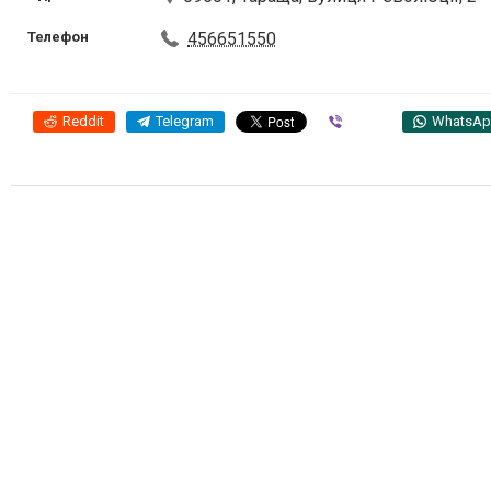
Телефон
456651550
Reddit
Telegram
Viber
WhatsA