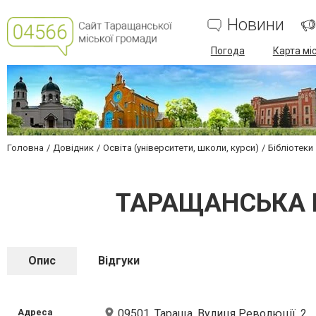
Новини
Погода
Карта мі
Головна
Довідник
Освіта (університети, школи, курси)
Бібліотеки
ТАРАЩАНСЬКА 
Опис
Відгуки
Адреса
09501, Тараща, Вулиця Революції, 2