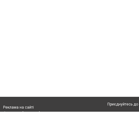
Приєднуйтесь до 
Реклама на сайті
Франшиза "CitySites"
Автори проєкту
info@04566.com.ua
Допускається цит