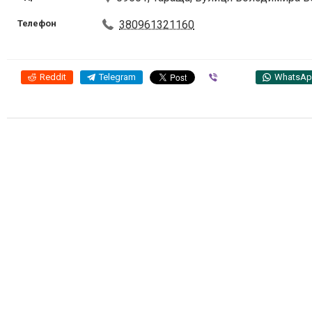
Телефон
380961321160
Reddit
Telegram
Viber
WhatsA