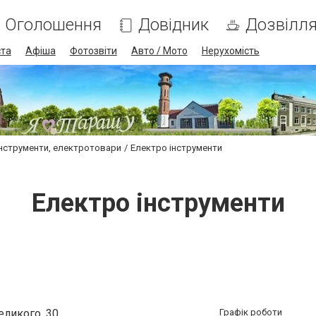
Оголошення
Довідник
Дозвілл
ста
Афіша
Фотозвіти
Авто / Мото
Нерухомість
інструменти, електротовари
Електро інструменти
Електро інструменти
еликого, 30
Графік роботи