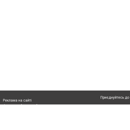
Приєднуйтесь до 
Реклама на сайті
Франшиза "CitySites"
Автори проєкту
info@04566.com.ua
Допускається цит