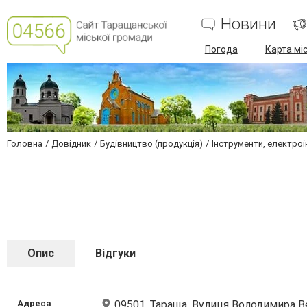
Новини
Погода
Карта мі
Головна
Довідник
Будівництво (продукція)
Інструменти, електро
Опис
Відгуки
Адреса
09501, Тараща, Вулиця Володимира В