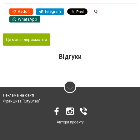
Reddit
Telegram
Viber
WhatsApp
Це моє підприємство
Відгуки
Реклама на сайті
Франшиза "CitySites"
Автори проєкту