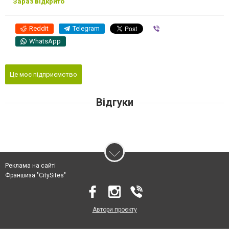
Зараз відкрито
Reddit
Telegram
Viber
WhatsApp
Це моє підприємство
Відгуки
Реклама на сайті
Франшиза "CitySites"
Автори проєкту