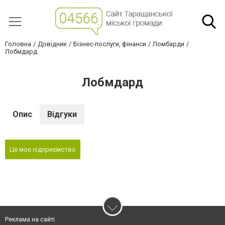
Головна
Довідник
Бізнес-послуги, фінанси
Ломбарди
Лобмдард
Лобмдард
Опис
Відгуки
Це моє підприємство
Реклама на сайті