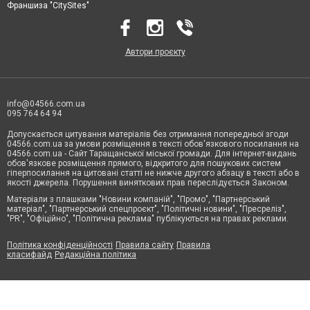
Франшиза "CitySites"
Автори проєкту
info@04566.com.ua
095 764 64 94
Допускається цитування матеріалів без отримання попередньої згоди
04566.com.ua за умови розміщення в тексті обов'язкового посилання на
04566.com.ua - Cайт Таращанської міської громади. Для інтернет-видань
обов'язкове розміщення прямого, відкритого для пошукових систем
гіперпосилання на цитовані статті не нижче другого абзацу в тексті або в
якості джерела. Порушення виняткових прав переслідується Законом.
Матеріали з плашками "Новини компаній", "Промо", "Партнерський
матеріал", "Партнерський спецпроєкт", "Політичні новини", "Пресреліз",
"PR", "Офіційно", "Політична реклама" публікуються на правах реклами.
Політика конфіденційності
Правила сайту
Правила
класифайд
Редакційна політика