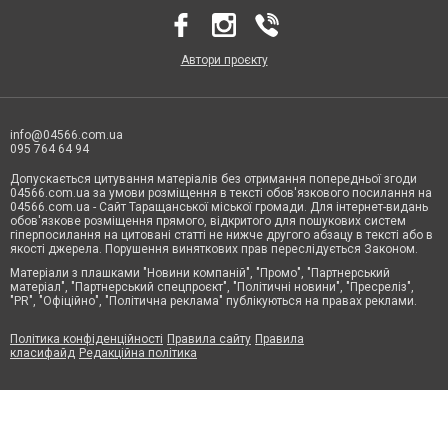
Автори проєкту
info@04566.com.ua
095 764 64 94
Допускається цитування матеріалів без отримання попередньої згоди
04566.com.ua за умови розміщення в тексті обов'язкового посилання на
04566.com.ua - Cайт Таращанської міської громади. Для інтернет-видань
обов'язкове розміщення прямого, відкритого для пошукових систем
гіперпосилання на цитовані статті не нижче другого абзацу в тексті або в
якості джерела. Порушення виняткових прав переслідується Законом.
Матеріали з плашками "Новини компаній", "Промо", "Партнерський
матеріал", "Партнерський спецпроєкт", "Політичні новини", "Пресреліз",
"PR", "Офіційно", "Політична реклама" публікуються на правах реклами.
Політика конфіденційності
Правила сайту
Правила
класифайд
Редакційна політика