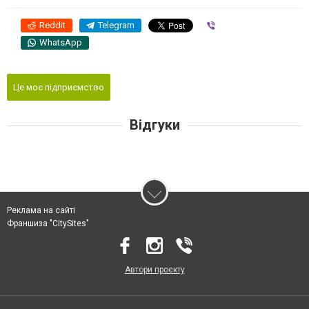
Reddit
Telegram
Viber
WhatsApp
Це моє підприємство
Відгуки
Реклама на сайті
Франшиза "CitySites"
Автори проєкту