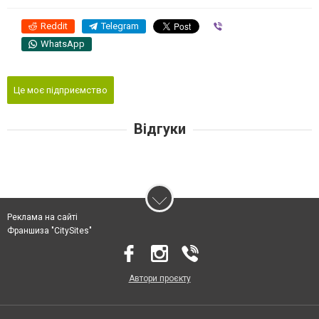
Reddit
Telegram
Viber
WhatsApp
Це моє підприємство
Відгуки
Реклама на сайті
Франшиза "CitySites"
Автори проєкту