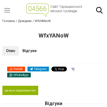
Головна
Довідник
WfxYANoW
WfxYANoW
Опис
Відгуки
Reddit
Telegram
Viber
WhatsApp
Це моє підприємство
Відгуки