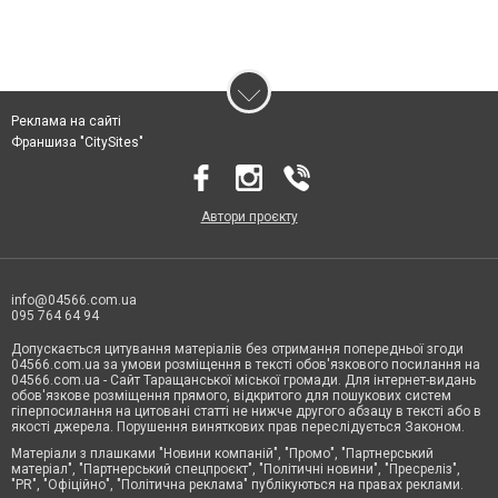
Реклама на сайті
Франшиза "CitySites"
Автори проєкту
info@04566.com.ua
095 764 64 94
Допускається цитування матеріалів без отримання попередньої згоди
04566.com.ua за умови розміщення в тексті обов'язкового посилання на
04566.com.ua - Cайт Таращанської міської громади. Для інтернет-видань
обов'язкове розміщення прямого, відкритого для пошукових систем
гіперпосилання на цитовані статті не нижче другого абзацу в тексті або в
якості джерела. Порушення виняткових прав переслідується Законом.
Матеріали з плашками "Новини компаній", "Промо", "Партнерський
матеріал", "Партнерський спецпроєкт", "Політичні новини", "Пресреліз",
"PR", "Офіційно", "Політична реклама" публікуються на правах реклами.