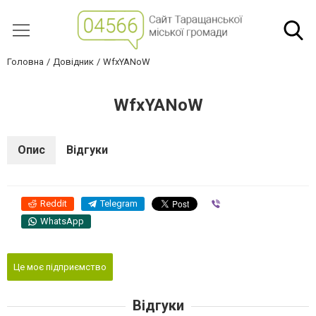
Головна
Довідник
WfxYANoW
WfxYANoW
Опис
Відгуки
Reddit
Telegram
Viber
WhatsApp
Це моє підприємство
Відгуки