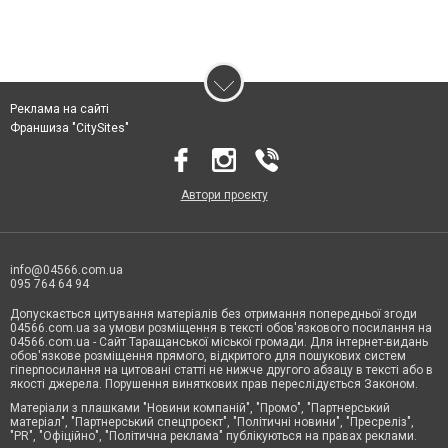
Реклама на сайті
Франшиза "CitySites"
Автори проєкту
info@04566.com.ua
095 764 64 94
Допускається цитування матеріалів без отримання попередньої згоди
04566.com.ua за умови розміщення в тексті обов'язкового посилання на
04566.com.ua - Cайт Таращанської міської громади. Для інтернет-видань
обов'язкове розміщення прямого, відкритого для пошукових систем
гіперпосилання на цитовані статті не нижче другого абзацу в тексті або в
якості джерела. Порушення виняткових прав переслідується Законом.
Матеріали з плашками "Новини компаній", "Промо", "Партнерський
матеріал", "Партнерський спецпроєкт", "Політичні новини", "Пресреліз",
"PR", "Офіційно", "Політична реклама" публікуються на правах реклами.