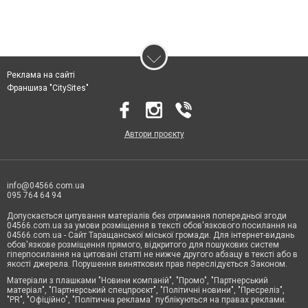
Реклама на сайті
Франшиза "CitySites"
Автори проєкту
info@04566.com.ua
095 764 64 94
Допускається цитування матеріалів без отримання попередньої згоди
04566.com.ua за умови розміщення в тексті обов'язкового посилання на
04566.com.ua - Cайт Таращанської міської громади. Для інтернет-видань
обов'язкове розміщення прямого, відкритого для пошукових систем
гіперпосилання на цитовані статті не нижче другого абзацу в тексті або в
якості джерела. Порушення виняткових прав переслідується Законом.
Матеріали з плашками "Новини компаній", "Промо", "Партнерський
матеріал", "Партнерський спецпроєкт", "Політичні новини", "Пресреліз",
"PR", "Офіційно", "Політична реклама" публікуються на правах реклами.