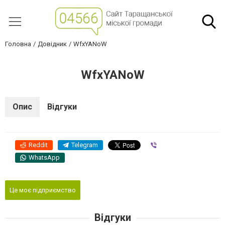
Головна
Довідник
WfxYANoW
WfxYANoW
Опис
Відгуки
Reddit
Telegram
Viber
WhatsApp
Це моє підприємство
Відгуки